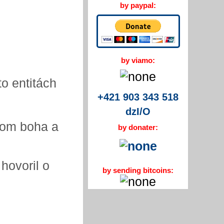
by paypal:
by viamo:
to entitách
+421 903 343 518
dzI/O
aťom boha a
by donater:
hovoril o
by sending bitcoins: