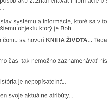
spôsob ako zaznamenávať informácie o 
..
 stav systému a informácie, ktoré sa v t
iemu objektu ktorý je Boh...
to čomu sa hovorí
KNIHA ŽIVOTA
... Ted
mimo čas, tak nemožno zaznamenávať his
stória je nepopísateľná...
 svoje aktuálne atribúty...