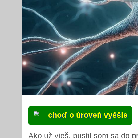
choď o úroveň vyššie
Ako už vieš, pustil som sa do pr