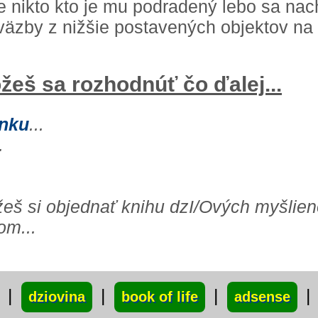
e nikto kto je mu podradený lebo sa na
 väzby z nižšie postavených objektov na
žeš sa rozhodnúť čo ďalej...
ánku
...
.
ôžeš si objednať knihu dzI/Ových myšlien
om...
|
|
|
|
dziovina
book of life
adsense