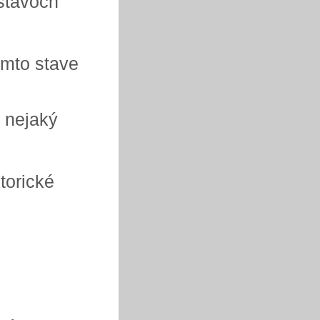
stavoch
omto stave
a nejaký
torické