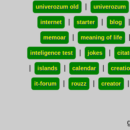
|
univerozum old
univerozum
|
|
internet
starter
blog
|
memoar
meaning of life
|
|
inteligence test
jokes
cita
|
|
|
islands
calendar
creati
|
|
it-forum
rouzz
creator