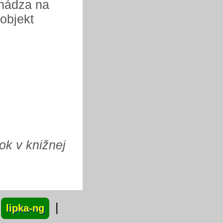
chádza na
 objekt
ok v knižnej
|
lipka-ng