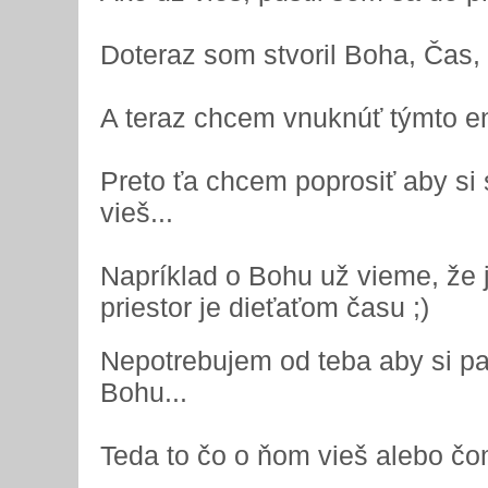
Doteraz som stvoril Boha, Čas, P
A teraz chcem vnuknúť týmto en
Preto ťa chcem poprosiť aby si 
vieš...
Napríklad o Bohu už vieme, že 
priestor je dieťaťom času ;)
Nepotrebujem od teba aby si par
Bohu...
Teda to čo o ňom vieš alebo čom