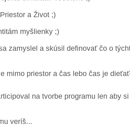
riestor a Život ;)
titám myšlienky ;)
sa zamyslel a skúsil definovať čo o tých
je mimo priestor a čas lebo čas je dieť
ticipoval na tvorbe programu len aby si 
u veríš...