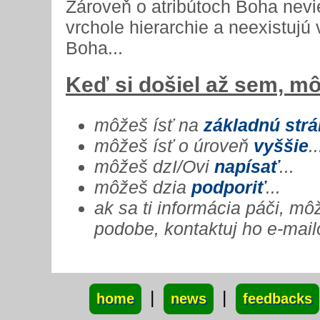
Zároveň o atribútoch Boha nevi
vrchole hierarchie a neexistujú
Boha...
Keď si došiel až sem, mô
môžeš ísť na
základnú str
môžeš ísť o úroveň
vyššie
..
môžeš dzI/Ovi
napísať
...
môžeš dzia
podporiť
...
ak sa ti informácia páči, m
podobe, kontaktuj ho e-mail
xxx
|
|
home
news
feedbacks