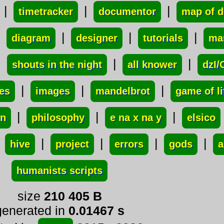
|
|
|
timetracker
documentor
map of 
|
|
|
|
diagram
designer
tutorials
ma
|
|
|
shouts in the night
all knower
dzI/
|
|
|
tes
images
mandelbrot
game of li
|
|
|
on
philosophy
e na x na y
elsico
|
|
|
|
|
hive
project
errors
gods
a
humanists scripts
size
210 405 B
generated in
0.01467 s