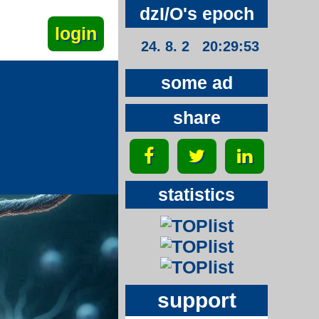
dzI/O's epoch
24. 8. 2 20:29:53
some ad
share
statistics
support