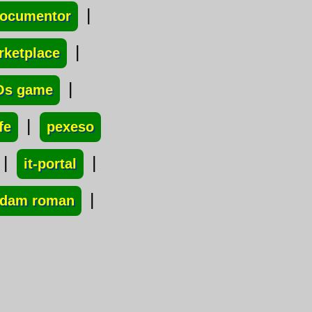
|
documentor
|
rketplace
|
Os game
|
fe
pexeso
|
|
it-portal
|
dam roman