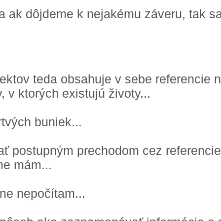
a ak dôjdeme k nejakému záveru, tak s
jektov teda obsahuje v sebe referencie n
 v ktorých existujú životy...
tvých buniek...
tať postupným prechodom cez referencie
éme mám...
lne nepočítam...