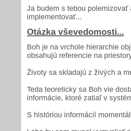
Ja budem s tebou polemizovať 
implementovať...
Otázka vševedomosti...
Boh je na vrchole hierarchie ob
obsahujú referencie na priestory,
Životy sa skladajú z živých a mr
Teda teoreticky sa Boh vie dos
informácie, ktoré zatiaľ v syst
S históriou informácií momentá