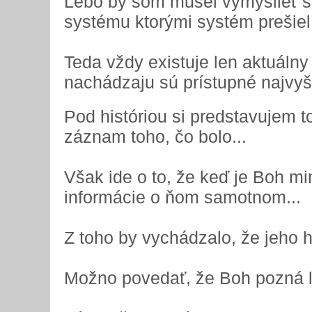
Lebo by som musel vymyslieť 
systému ktorými systém prešiel.
Teda vždy existuje len aktuálny
nachádzaju sú prístupné najvyšš
Pod históriou si predstavujem 
záznam toho, čo bolo...
Však ide o to, že keď je Boh 
informácie o ňom samotnom...
Z toho by vychádzalo, že jeho hi
Možno povedať, že Boh pozná len