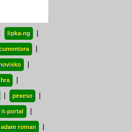
|
|
lipka-ng
|
cumentora
|
rhovisko
|
 hra
|
|
pexeso
|
it-portal
|
adam roman