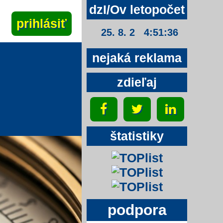
dzI/Ov letopočet
25. 8. 2 4:51:36
nejaká reklama
zdieľaj
štatistiky
podpora