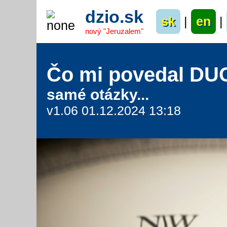
dzio.sk
sk
|
en
|
nový "Jeruzalem"
Čo mi povedal DU
samé otázky...
v1.06 01.12.2024 13:18