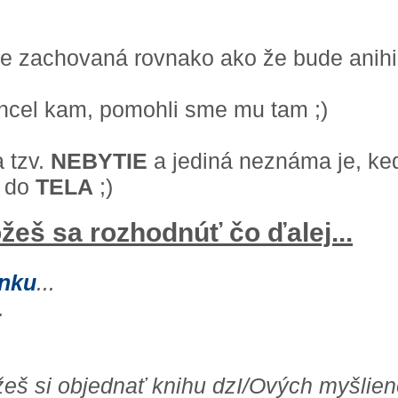
 zachovaná rovnako ako že bude anihil
 chcel kam, pomohli sme mu tam ;)
a tzv.
NEBYTIE
a jediná neznáma je, ke
á do
TELA
;)
žeš sa rozhodnúť čo ďalej...
ánku
...
.
ôžeš si objednať knihu dzI/Ových myšlien