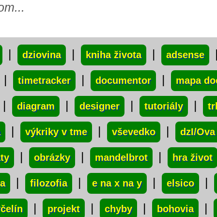
om...
|
|
|
dziovina
kniha života
adsense
|
|
|
timetracker
documentor
mapa do
|
|
|
|
diagram
designer
tutoriály
t
|
|
|
a
výkriky v tme
vševedko
dzI/Ova
|
|
|
áty
obrázky
mandelbrot
hra život
|
|
|
|
ba
filozofia
e na x na y
elsico
|
|
|
|
čelín
projekt
chyby
bohovia