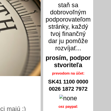
staň sa
dobrovoľným
podporovateľom
stránky, každý
tvoj finančný
dar ju pomôže
rozvíjať...
prosím, podpor
stvoriteľa
prevodom na účet:
SK41 1100 0000
0026 1872 7972
cez paypal:
ci majú ;)