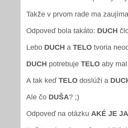
Takže v prvom rade ma zaujím
Odpoveď bola takáto:
DUCH
čl
Lebo
DUCH
a
TELO
tvoria neod
DUCH
potrebuje
TELO
aby mal 
A tak keď
TELO
doslúži a
DUC
Ale čo
DUŠA
? ;)
Odpoveď na otázku
AKÉ JE J