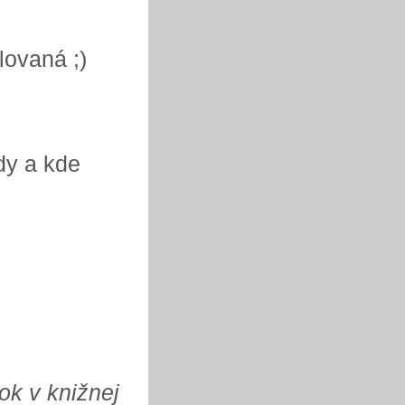
ovaná ;)
dy a kde
ok v knižnej