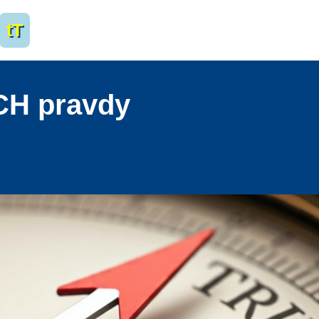
tT
CH pravdy