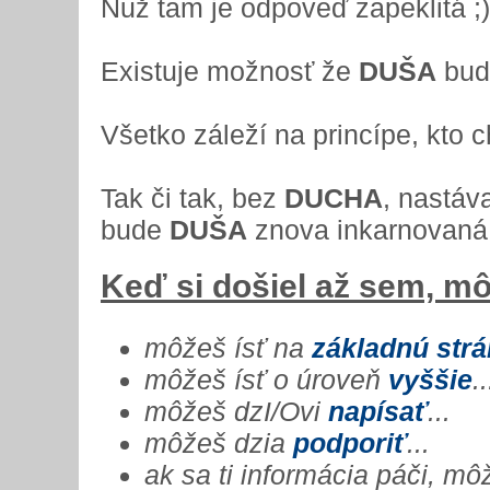
Nuž tam je odpoveď zapeklitá ;)
Existuje možnosť že
DUŠA
bude
Všetko záleží na princípe, kto
Tak či tak, bez
DUCHA
, nastáv
bude
DUŠA
znova inkarnovan
Keď si došiel až sem, mô
môžeš ísť na
základnú str
môžeš ísť o úroveň
vyššie
..
môžeš dzI/Ovi
napísať
...
môžeš dzia
podporiť
...
ak sa ti informácia páči, m