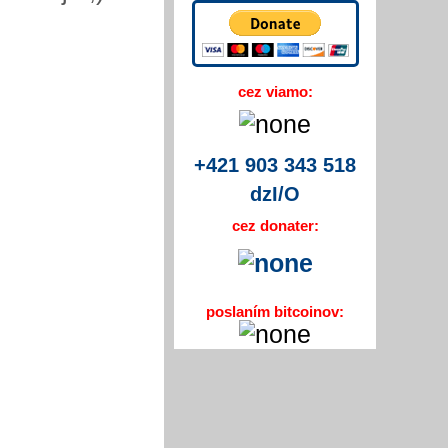
cez viamo:
+421 903 343 518
dzI/O
cez donater:
poslaním bitcoinov: