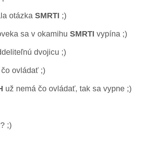
ala otázka
SMRTI
;)
oveka sa v okamihu
SMRTI
vypína ;)
deliteľnú dvojicu ;)
čo ovládať ;)
H
už nemá čo ovládať, tak sa vypne ;)
A
? ;)