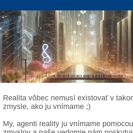
Realita vôbec nemusí existovať v tak
zmysle, ako ju vnímame ;)
My, agenti reality ju vnímame pomoco
zmyslov a naše vedomie nám poskytuj