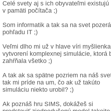
Celé svety aj s ich obyvateľmi existujú
v pamäti počítača ;)
Som informatik a tak sa na svet pozer
pohľadu IT ;)
Veľmi dlho mi už v hlave víri myšlienka
vytvorení komplexnej simulácie, ktorá 
zahŕňala všetko ;)
A tak ak sa spätne pozriem na náš svet
tak mi príde na um, čo ak už takúto
simuláciu niekto urobil? ;)
Ak poznáš hru SIMS, dokážeš si