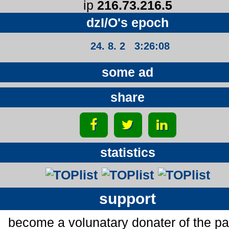
ip
216.73.216.5
dzI/O's epoch
24. 8. 2 3:26:08
some ad
share
statistics
support
become a volunatary donater of the p