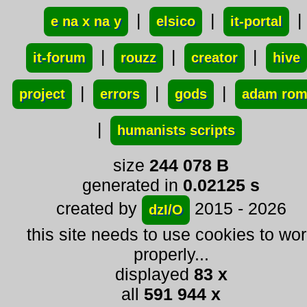
|
|
|
e na x na y
elsico
it-portal
|
|
|
it-forum
rouzz
creator
hive
|
|
|
project
errors
gods
adam ro
|
humanists scripts
size
244 078 B
generated in
0.02125 s
created by
2015 - 2026
dzI/O
this site needs to use cookies to wo
properly...
displayed
83 x
all
591 944 x