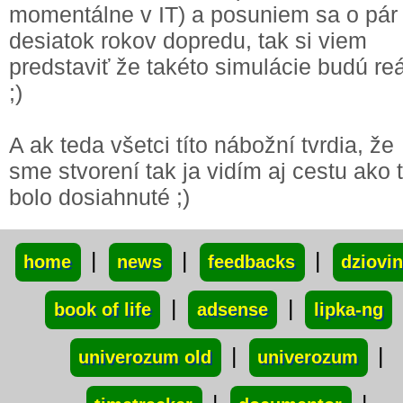
momentálne v IT) a posuniem sa o pár
desiatok rokov dopredu, tak si viem
predstaviť že takéto simulácie budú re
;)
A ak teda všetci títo nábožní tvrdia, že
sme stvorení tak ja vidím aj cestu ako 
bolo dosiahnuté ;)
xxx
|
|
|
home
news
feedbacks
dziovi
|
|
book of life
adsense
lipka-ng
|
|
univerozum old
univerozum