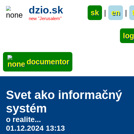
dzio.sk
sk
|
en
|
new "Jerusalem"
documentor
Svet ako informačný
systém
o realite...
01.12.2024 13:13