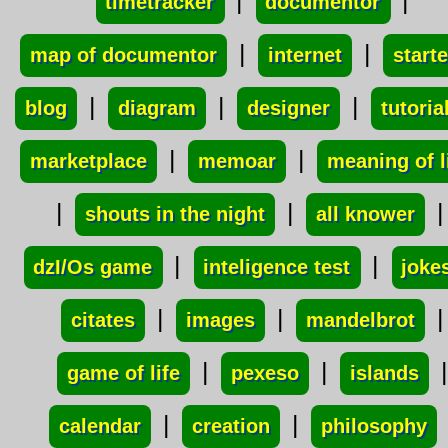
|
|
timetracker
documentor
|
|
map of documentor
internet
starte
|
|
|
blog
diagram
designer
tutoria
|
|
marketplace
memoar
meaning of l
|
|
|
shouts in the night
all knower
|
|
dzI/Os game
inteligence test
joke
|
|
|
citates
images
mandelbrot
|
|
|
game of life
pexeso
islands
|
|
calendar
creation
philosophy