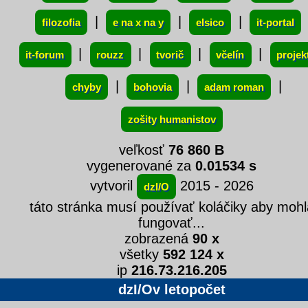
|
|
|
filozofia
e na x na y
elsico
it-portal
|
|
|
|
it-forum
rouzz
tvorič
včelín
projek
|
|
|
chyby
bohovia
adam roman
zošity humanistov
veľkosť
76 860 B
vygenerované za
0.01534 s
vytvoril
2015 - 2026
dzI/O
táto stránka musí používať koláčiky aby mohl
fungovať...
zobrazená
90 x
všetky
592 124 x
ip
216.73.216.205
dzI/Ov letopočet