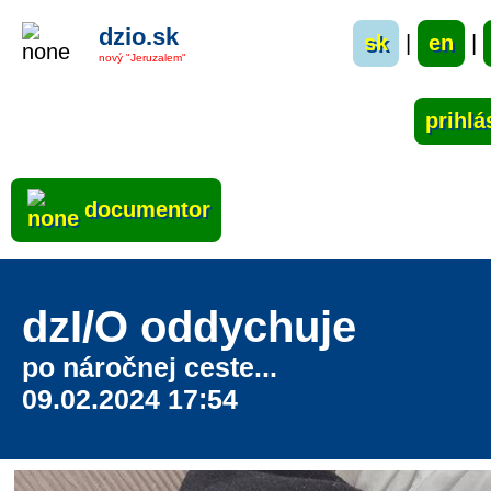
dzio.sk
sk
|
en
|
nový "Jeruzalem"
documentor
dzI/O oddychuje
po náročnej ceste...
09.02.2024 17:54