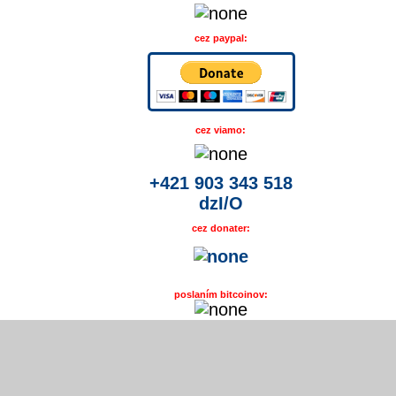
cez paypal:
cez viamo:
+421 903 343 518
dzI/O
cez donater:
poslaním bitcoinov: