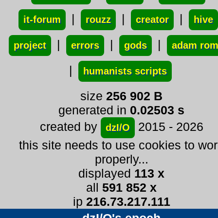
|
|
|
it-forum
rouzz
creator
hive
|
|
|
project
errors
gods
adam ro
|
humanists scripts
size
256 902 B
generated in
0.02503 s
created by
2015 - 2026
dzI/O
this site needs to use cookies to wo
properly...
displayed
113 x
all
591 852 x
ip
216.73.217.111