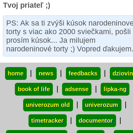
Tvoj priateľ ;)
PS: Ak sa ti zvýši kúsok narodeninove
torty s viac ako 2000 sviečkami, pošli
prosím kúsok... Ja milujem
narodeninové torty ;) Vopred ďakujem.
xxx
|
|
|
home
news
feedbacks
dziovi
|
|
book of life
adsense
lipka-ng
|
|
univerozum old
univerozum
|
|
timetracker
documentor