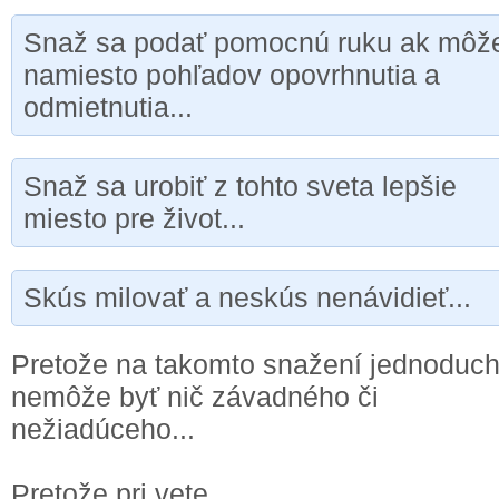
Snaž sa podať pomocnú ruku ak môž
namiesto pohľadov opovrhnutia a
odmietnutia...
Snaž sa urobiť z tohto sveta lepšie
miesto pre život...
Skús milovať a neskús nenávidieť...
Pretože na takomto snažení jednoduc
nemôže byť nič závadného či
nežiadúceho...
Pretože pri vete...