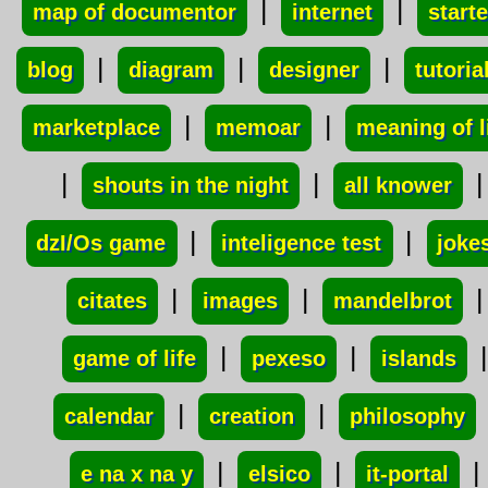
|
|
map of documentor
internet
starte
|
|
|
blog
diagram
designer
tutoria
|
|
marketplace
memoar
meaning of l
|
|
|
shouts in the night
all knower
|
|
dzI/Os game
inteligence test
joke
|
|
|
citates
images
mandelbrot
|
|
|
game of life
pexeso
islands
|
|
calendar
creation
philosophy
|
|
|
e na x na y
elsico
it-portal