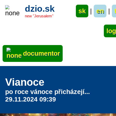
dzio.sk
sk
|
en
|
new "Jerusalem"
documentor
Vianoce
po roce vánoce přicházejí...
29.11.2024 09:39