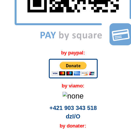
by paypal:
by viamo:
+421 903 343 518
dzI/O
by donater: