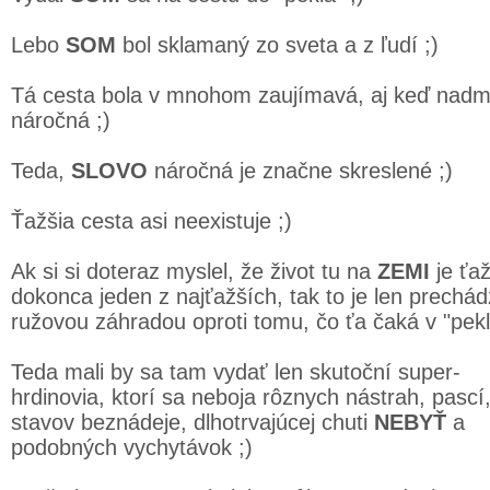
Lebo
SOM
bol sklamaný zo sveta a z ľudí ;)
Tá cesta bola v mnohom zaujímavá, aj keď nadm
náročná ;)
Teda,
SLOVO
náročná je značne skreslené ;)
Ťažšia cesta asi neexistuje ;)
Ak si si doteraz myslel, že život tu na
ZEMI
je ťaž
dokonca jeden z najťažších, tak to je len prechá
ružovou záhradou oproti tomu, čo ťa čaká v "pekl
Teda mali by sa tam vydať len skutoční super-
hrdinovia, ktorí sa neboja rôznych nástrah, pascí
stavov beznádeje, dlhotrvajúcej chuti
NEBYŤ
a
podobných vychytávok ;)