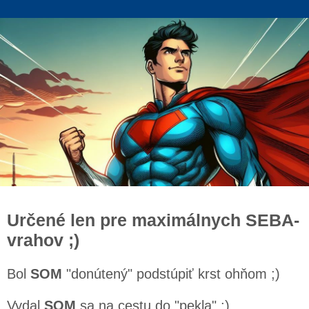
Určené len pre maximálnych SEBA-
vrahov ;)
Bol
SOM
"donútený" podstúpiť krst ohňom ;)
Vydal
SOM
sa na cestu do "pekla" ;)