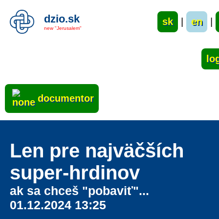
dzio.sk
sk
|
en
|
new "Jerusalem"
documentor
Len pre najväčších
super-hrdinov
ak sa chceš "pobaviť"...
01.12.2024 13:25