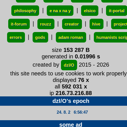
|
|
|
philosophy
e na x na y
elsico
it-portal
|
|
|
|
it-forum
rouzz
creator
hive
projec
|
|
|
errors
gods
adam roman
humanists scri
size
153 287 B
generated in
0.01996 s
created by
2015 - 2026
dzI/O
this site needs to use cookies to work properly.
displayed
76 x
all
592 031 x
ip
216.73.216.88
dzI/O's epoch
24. 8. 2 6:56:47
some ad