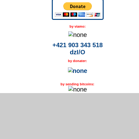
by viamo:
+421 903 343 518
dzI/O
by donater:
by sending bitcoins: