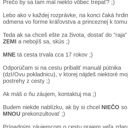
Prečo by sa tam mal niekto vôbec trepať? ;)
Lebo ako v každej rozprávke, na konci čaká hrdi
odmena vo forme kráľovstva a princeznej k tomu 
Teda ak sa chceš ešte za života, dostať do "raja"
ZEMI
a nebojíš sa, skús ;)
MNE
tá cesta trvala cca 17 rokov ;)
Odporúčam si na cestu pribaliť manuál pútnika
(dzI/Ovu pokladnicu), v ktorej nájdeš niektoré mo
postrehy z cesty ;)
Ak máš o ňu záujem, kontaktuj ma ;)
Budem niekde nablízku, ak by si chcel
NIEČO
so
MNOU
prekonzultovať ;)
Prípadným záujemcom o cestu prajem veľa zdaru