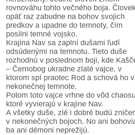
rovnováhu tohto večného boja. Člove
opäť raz zabudne na bohov svojich
predkov a upadne do temnoty, čím
posilni temné vojsko.
Krajina Nav sa zaplní dušami ľudí
odsúdenými na temnotu. Tieto duše
rozhodnú v poslednom boji, kde Kašč
– Černobog ukradne zlaté vajce, v
ktorom spí praotec Rod a schová ho v
nekonečnej temnote.
Potom toto vajce vrhne do vôd chaosu
ktoré vyvierajú v krajine Nav.
A všetky duše, zlé i dobré budú zniče
v nekonečných bojoch. No ani bohovi
ba ani démoni neprežijú.