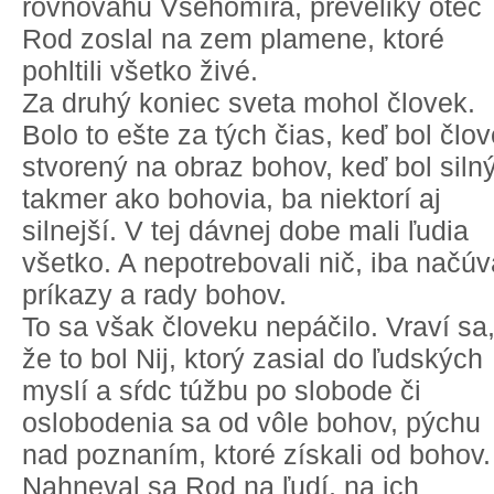
rovnováhu Všehomíra, preveliký otec
Rod zoslal na zem plamene, ktoré
pohltili všetko živé.
Za druhý koniec sveta mohol človek.
Bolo to ešte za tých čias, keď bol člo
stvorený na obraz bohov, keď bol siln
takmer ako bohovia, ba niektorí aj
silnejší. V tej dávnej dobe mali ľudia
všetko. A nepotrebovali nič, iba načúv
príkazy a rady bohov.
To sa však človeku nepáčilo. Vraví sa
že to bol Nij, ktorý zasial do ľudských
myslí a sŕdc túžbu po slobode či
oslobodenia sa od vôle bohov, pýchu
nad poznaním, ktoré získali od bohov.
Nahneval sa Rod na ľudí, na ich