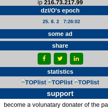
ip
216.73.217.99
dzI/O's epoch
25. 8. 2 7:26:03
some ad
share
statistics
support
become a volunatary donater of the p