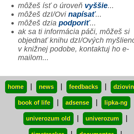
môžeš ísť o úroveň
vyššie
...
môžeš dzI/Ovi
napísať
...
môžeš dzia
podporiť
...
ak sa ti informácia páči, môžeš si
objednať knihu dzI/Ových myšlien
v knižnej podobe, kontaktuj ho e-
mailom...
xxx
|
|
|
home
news
feedbacks
dziovi
|
|
book of life
adsense
lipka-ng
|
|
univerozum old
univerozum
|
|