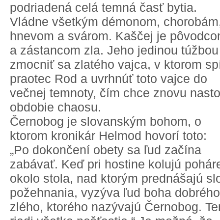
podriadená celá temná časť bytia.
Vládne všetkým démonom, chorobám
hnevom a svárom. Kaščej je pôvodc
a zástancom zla. Jeho jedinou túžbou
zmocniť sa zlatého vajca, v ktorom sp
praotec Rod a uvrhnúť toto vajce do
večnej temnoty, čím chce znovu nastol
obdobie chaosu.
Černobog je slovanským bohom, o
ktorom kronikár Helmod hovorí toto:
„Po dokončení obety sa ľud začína
zabávať. Keď pri hostine kolujú pohár
okolo stola, nad ktorým prednášajú sl
požehnania, vyzýva ľud boha dobrého
zlého, ktorého nazývajú Černobog. Te