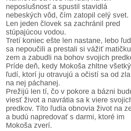
neposlušnosť a spustil stavidlá
nebeských vôd, čím zatopil celý svet.
Len jeden človek sa zachránil pred
stúpajúcou vodou.
Tretí koniec ešte len nastane, lebo ľud
sa nepoučili a prestali si vážiť matičku
zem a zabudli na bohov svojich predk
Príde deň, kedy Mokoša zhltne všetk
ľudí, ktorí ju otravujú a očistí sa od zla
na nej páchanej.
Prežijú len tí, čo v pokore a bázni bud
viesť život a navrátia sa k viere svojic
predkov. Títo ľudia obnovia život na z
a budú napredovať s darmi, ktoré im
Mokoša zverí.