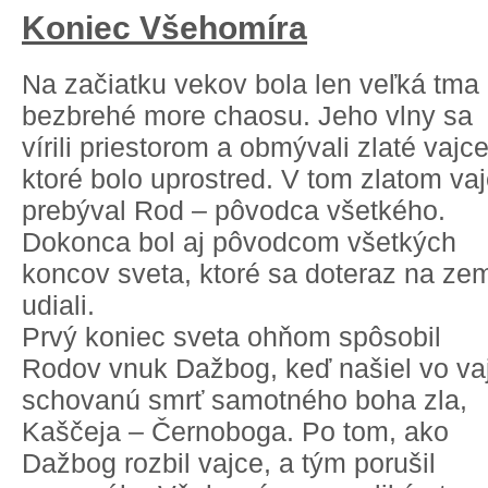
Koniec Všehomíra
Na začiatku vekov bola len veľká tma
bezbrehé more chaosu. Jeho vlny sa
vírili priestorom a obmývali zlaté vajce
ktoré bolo uprostred. V tom zlatom vaj
prebýval Rod – pôvodca všetkého.
Dokonca bol aj pôvodcom všetkých
koncov sveta, ktoré sa doteraz na ze
udiali.
Prvý koniec sveta ohňom spôsobil
Rodov vnuk Dažbog, keď našiel vo vaj
schovanú smrť samotného boha zla,
Kaščeja – Černoboga. Po tom, ako
Dažbog rozbil vajce, a tým porušil