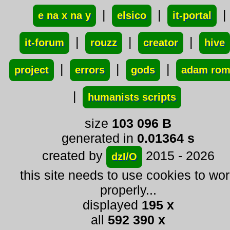
|
|
|
e na x na y
elsico
it-portal
|
|
|
it-forum
rouzz
creator
hive
|
|
|
project
errors
gods
adam ro
|
humanists scripts
size
103 096 B
generated in
0.01364 s
created by
2015 - 2026
dzI/O
this site needs to use cookies to wo
properly...
displayed
195 x
all
592 390 x