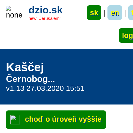
dzio.sk
sk
|
en
|
new "Jerusalem"
Kaščej
Černobog...
v1.13 27.03.2020 15:51
choď o úroveň vyššie