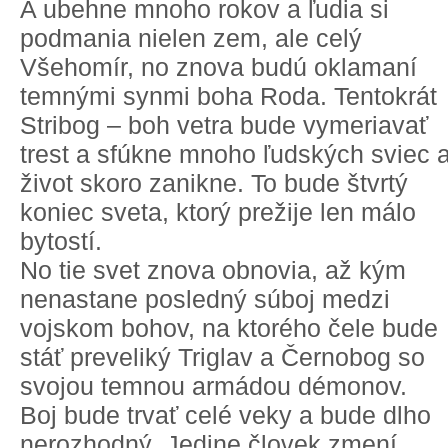
A ubehne mnoho rokov a ľudia si
podmania nielen zem, ale celý
Všehomír, no znova budú oklamaní
temnými synmi boha Roda. Tentokrát
Stribog – boh vetra bude vymeriavať
trest a sfúkne mnoho ľudských sviec 
život skoro zanikne. To bude štvrtý
koniec sveta, ktorý prežije len málo
bytostí.
No tie svet znova obnovia, až kým
nenastane posledný súboj medzi
vojskom bohov, na ktorého čele bude
stáť preveliký Triglav a Černobog so
svojou temnou armádou démonov.
Boj bude trvať celé veky a bude dlho
nerozhodný. Jedine človek zmení