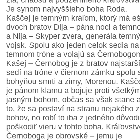
Je synom najvyššieho boha Roda.
Kaščej je temným kráľom, ktorý má eš
dvoch bratov Dija – pána noci a temn
a Nija – Skyper zvera, generála temn
vojsk. Spolu ako jeden celok sedia na
temnom tróne a volajú sa Černobogo
Kašej – Černobog je z bratov najstarší
sedí na tróne v čiernom zámku spolu 
bohyňou smrti a zimy, Morenou. Kašč
je pánom klamu a bojuje proti všetký
jasným bohom, občas sa však stane a
to, že sa postaví na stranu nejakého z
bohov, no robí to iba z jedného dôvod
poškodiť vieru v tohto boha. Kráľovstv
Černoboga je obrovské – jemu je