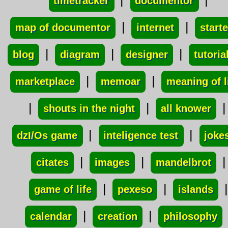
timetracker
documentor
|
|
map of documentor
internet
starte
|
|
|
blog
diagram
designer
tutoria
|
|
marketplace
memoar
meaning of l
|
|
|
shouts in the night
all knower
|
|
dzI/Os game
inteligence test
joke
|
|
|
citates
images
mandelbrot
|
|
|
game of life
pexeso
islands
|
|
calendar
creation
philosophy