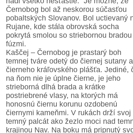
riadi všetko nešťastie.“ Je možné, že
Černobog bol až neskorou súčasťou
pobaltských Slovanov. Bol uctievaný 
Rujane, kde stála obrovská socha
pokrytá smolou so striebornou bradou
fúzmi.
Kaščej – Černobog je prastarý boh
temnej tváre odetý do čiernej sutany a
čierneho kráľovského plášťa. Jediné, 
na ňom nie je úplne čierne, je jeho
strieborná dlhá brada a krátke
postriebrené vlasy, na ktorých má
honosnú čiernu korunu ozdobenú
čiernymi kameňmi. V rukách drží svoj
temný palcát ako žezlo moci nad tem
krajinou Nav. Na boku má pripnutý svo