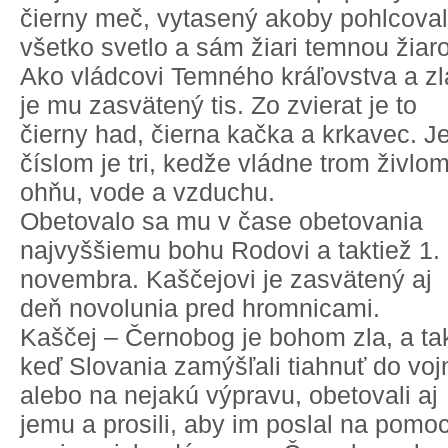
čierny meč, vytasený akoby pohlcoval
všetko svetlo a sám žiari temnou žiar
Ako vládcovi Temného kráľovstva a zl
je mu zasvätený tis. Zo zvierat je to
čierny had, čierna kačka a krkavec. J
číslom je tri, kedže vládne trom živlo
ohňu, vode a vzduchu.
Obetovalo sa mu v čase obetovania
najvyššiemu bohu Rodovi a taktiež 1.
novembra. Kaščejovi je zasvätený aj
deň novolunia pred hromnicami.
Kaščej – Černobog je bohom zla, a ta
keď Slovania zamýšľali tiahnuť do voj
alebo na nejakú výpravu, obetovali aj
jemu a prosili, aby im poslal na pomo