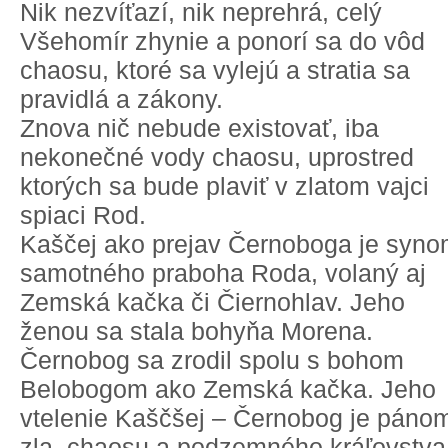
Nik nezvíťazí, nik neprehrá, celý
Všehomír zhynie a ponorí sa do vôd
chaosu, ktoré sa vylejú a stratia sa
pravidlá a zákony.
Znova nič nebude existovať, iba
nekonečné vody chaosu, uprostred
ktorých sa bude plaviť v zlatom vajci
spiaci Rod.
Kaščej ako prejav Černoboga je syn
samotného praboha Roda, volaný aj
Zemská kačka či Čiernohlav. Jeho
ženou sa stala bohyňa Morena.
Černobog sa zrodil spolu s bohom
Belobogom ako Zemská kačka. Jeho
vtelenie Kaščšej – Černobog je páno
zla, chaosu a podzemného kráľovstva