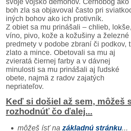
svoje vojsko démonov. Černobog ako
boh zla sa objavoval často pri sviatko
iných bohov ako ich protivník.
Z obiet sa mu prinášali – chlieb, lokše
víno, pivo, kože a kožušiny a železné
predmety v podobe zbraní či podkov, t
zlato a mince. Obetovali sa mu aj
zvieratá čiernej farby a v dávnej
minulosti sa mu prinášali aj ľudské
obete, najmä z radov zajatých
nepriateľov.
Keď si došiel až sem, môžeš 
rozhodnúť čo ďalej...
môžeš ísť na
základnú stránku
...