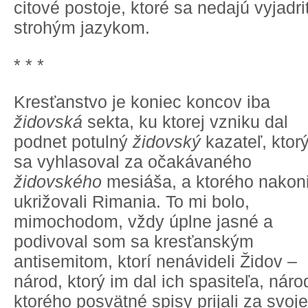
citové postoje, ktoré sa nedajú vyjadri
strohým jazykom.
* * *
Kresťanstvo je koniec koncov iba
židovská
sekta, ku ktorej vzniku dal
podnet potulný
židovský
kazateľ, ktor
sa vyhlasoval za očakávaného
židovského
mesiáša, a ktorého nakon
ukrižovali Rimania. To mi bolo,
mimochodom, vždy úplne jasné a
podivoval som sa kresťanským
antisemitom, ktorí nenávideli Židov –
národ, ktorý im dal ich spasiteľa, náro
ktorého posvätné spisy prijali za svoje