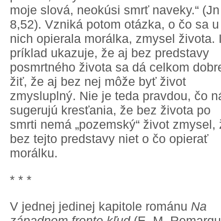
moje slová, neokúsi smrť naveky.“ (Jn
8,52). Vzniká potom otázka, o čo sa u
nich opierala morálka, zmysel života. 
príklad ukazuje, že aj bez predstavy
posmrtného života sa dá celkom dobr
žiť, že aj bez nej môže byť život
zmysluplný. Nie je teda pravdou, čo 
sugerujú kresťania, že bez života po
smrti nemá „pozemský“ život zmysel, 
bez tejto predstavy niet o čo opierať
morálku.
* * *
V jednej jedinej kapitole románu
Na
západnom fronte kľud
(E. M. Remarqu