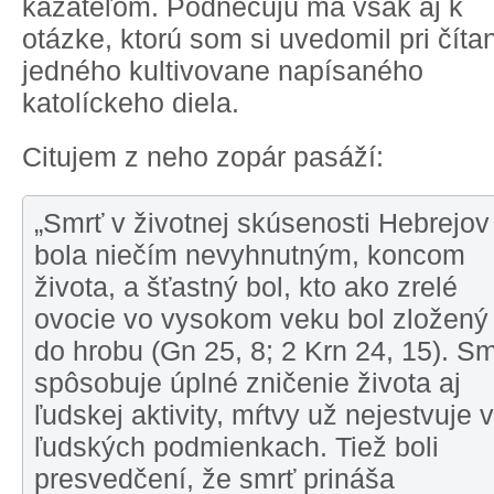
kazateľom. Podnecujú ma však aj k
otázke, ktorú som si uvedomil pri číta
jedného kultivovane napísaného
katolíckeho diela.
Citujem z neho zopár pasáží:
„Smrť v životnej skúsenosti Hebrejov
bola niečím nevyhnutným, koncom
života, a šťastný bol, kto ako zrelé
ovocie vo vysokom veku bol zložený
do hrobu (Gn 25, 8; 2 Krn 24, 15). Sm
spôsobuje úplné zničenie života aj
ľudskej aktivity, mŕtvy už nejestvuje v
ľudských podmienkach. Tiež boli
presvedčení, že smrť prináša