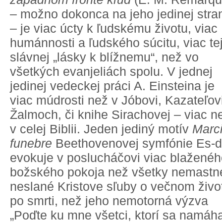
– možno dokonca na jeho jedinej stra
– je viac úcty k ľudskému životu, viac
humánnosti a ľudského súcitu, viac te
slávnej „lásky k blížnemu“, než vo
všetkých evanjeliách spolu. V jednej
jedinej vedeckej práci A. Einsteina je
viac múdrosti než v Jóbovi, Kazateľovi
Žalmoch, či knihe Sirachovej – viac n
v celej Biblii. Jeden jediný motív
Marc
funebre
Beethovenovej symfónie Es-d
evokuje v poslucháčovi viac blažené
božského pokoja než všetky nemastn
neslané Kristove sľuby o večnom živo
po smrti, než jeho nemotorná výzva
„Poďte ku mne všetci, ktorí sa namáh