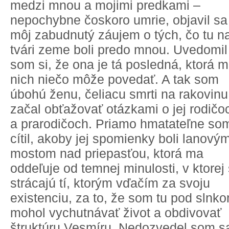
medzi mnou a mojimi predkami –
nepochybne čoskoro umrie, objavil sa
môj zabudnutý záujem o tých, čo tu n
tvári zeme boli predo mnou. Uvedomil
som si, že ona je tá posledná, ktorá m
nich niečo môže povedať. A tak som
úbohú ženu, čeliacu smrti na rakovinu
začal obťažovať otázkami o jej rodičo
a prarodičoch. Priamo hmatateľne so
cítil, akoby jej spomienky boli lanový
mostom nad priepasťou, ktorá ma
oddeľuje od temnej minulosti, v ktorej
strácajú tí, ktorým vďačím za svoju
existenciu, za to, že som tu pod slnk
mohol vychutnávať život a obdivovať
štruktúru Vesmíru. Nedozvedel som s