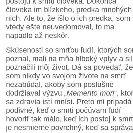
postoju k smrti človeka. Dokonca
človeka im blízkeho, predka mnohých
nich. Ale to, že išlo o ich predka, som 
vtedy ešte neuvedomoval, to ma
napadlo až neskôr.
Skúsenosti so smrťou ľudí, ktorých s
poznal, mali na mňa hlboký vplyv a si
poznačili môj život. Dá sa povedať, že
som nikdy vo svojom živote na smrť
nezabúdal, akoby som poslušne
dodržiaval výzvu „
Memento mori
“, kto
sa zdravia istí mnísi. Preto mi pripadá
podivné, keď o smrti počúvam ľudí
hovoriť tak málo, keď ich postoj k smrt
je nesmierne povrchný, keď sa správa