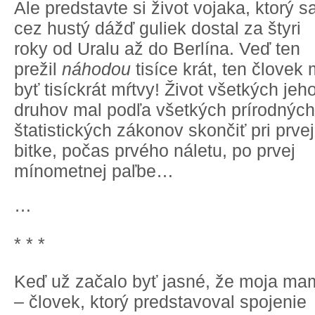
Ale predstavte si život vojaka, ktorý s
cez hustý dážď guliek dostal za štyri
roky od Uralu až do Berlína. Veď ten
prežil
náhodou
tisíce krát, ten človek 
byť tisíckrát mŕtvy! Život všetkých jeh
druhov mal podľa všetkých prírodných
štatistických zákonov skončiť pri prvej
bitke, počas prvého náletu, po prvej
mínometnej paľbe…
…
* * *
Keď už začalo byť jasné, že moja ma
– človek, ktorý predstavoval spojenie