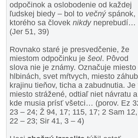
odpočinok a oslobodenie od každej
ľudskej biedy – bol to
večný
spánok, 
ktorého sa človek
nikdy
neprebudí…
(Jer 51, 39)
Rovnako staré je presvedčenie, že
miestom odpočinku je
šeol
. Pôvod
slova nie je známy. Označuje miesto
hlbinách, svet mŕtvych, miesto záhub
krajinu tieňov, ticha a zabudnutia. Je 
miesto strážené, odtiaľ niet návratu a
kde musia prísť všetci… (porov. Ez 3
23 – 24; Ž 94, 17; 115, 17; 2 Sam 12,
22 – 23; Sir 41, 3 – 4)