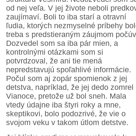
od nej veľa. V jej živote neboli predko
zaujímaví. Boli to iba starí a otravní
ľudia, ktorých nezmyselné príbehy bo
treba s predstieraným záujmom počúv
Dozvedel som sa iba pár mien, a
kontrolnými otázkami som si
potvrdzoval, že ani tie mená
nepredstavujú spoľahlivé informácie.
Počul som aj zopár spomienok z jej
detstva, napríklad, že jej dedo zomrel
Vianoce, pretože už bol sneh. Mala
vtedy údajne iba štyri roky a mne,
skeptikovi, bolo podozrivé, že vie o
svojom veku v takom útlom detstve.