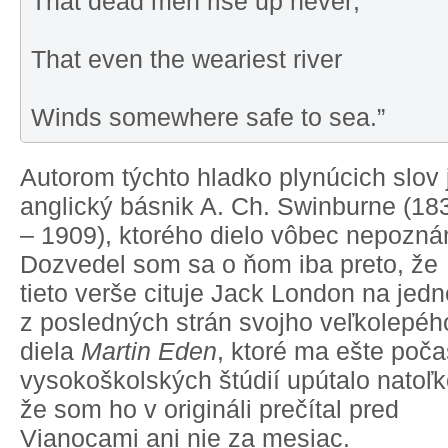
That dead men rise up never;
That even the weariest river
Winds somewhere safe to sea.”
Autorom týchto hladko plynúcich slov 
anglický básnik A. Ch. Swinburne (18
– 1909), ktorého dielo vôbec nepozná
Dozvedel som sa o ňom iba preto, že
tieto verše cituje Jack London na jedn
z posledných strán svojho veľkolepéh
diela
Martin Eden
, ktoré ma ešte poča
vysokoškolských štúdií upútalo natoľk
že som ho v origináli prečítal pred
Vianocami ani nie za mesiac.