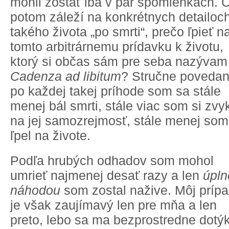
mohli zostať iba v pár spomienkach. 
potom záleží na konkrétnych detailoc
takého života „po smrti“, prečo ľpieť n
tomto arbitrárnemu prídavku k životu,
ktorý si občas sám pre seba nazývam
Cadenza ad libitum
? Stručne povedan
po každej takej príhode som sa stále
menej bál smrti, stále viac som si zvy
na jej samozrejmosť, stále menej som
ľpel na živote.
Podľa hrubých odhadov som mohol
umrieť najmenej desať razy a len
úpln
náhodou
som zostal nažive. Môj príp
je však zaujímavý len pre mňa a len
preto, lebo sa ma bezprostredne dotý