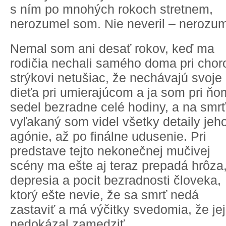
s ním po mnohých rokoch stretnem,
nerozumel som. Nie neveril – nerozum
Nemal som ani desať rokov, keď ma
rodičia nechali samého doma pri cho
strýkovi netušiac, že nechávajú svoje
dieťa pri umierajúcom a ja som pri ňo
sedel bezradne celé hodiny, a na smrť
vyľakaný som videl všetky detaily jeh
agónie, až po finálne udusenie. Pri
predstave tejto nekonečnej mučivej
scény ma ešte aj teraz prepadá hrôza
depresia a pocit bezradnosti človeka,
ktorý ešte nevie, že sa smrť nedá
zastaviť a má výčitky svedomia, že jej
nedokázal zamedziť.