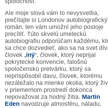
spoločnosť.
Ale moje slová vám to nevysvetlia,
prečítajte si Londonov autobiografický
román, ten vám umožní jeho postoje
precítiť. Túto skvelú umeleckú
autobiografiu odporúčam každému, kt
sa chce dozvedieť, ako sa na svet dív
človek „
iný
“, človek, ktorý neprijal
pokrytecké konvencie, falošnú
spoločenskú pretvárku, ktorý sa
neprispôsobil davu, človek, ktorému
nezáležalo na mienke okolia, ktorý živ
v priemernom prostredí dokonca
nepovažoval za hodný žitia.
Martin
Eden
navodzuje atmosféru, náladu,