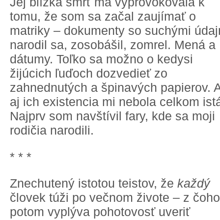
Jej blízka smrť ma vyprovokovala k
tomu, že som sa začal zaujímať o
matriky – dokumenty so suchými údaj
narodil sa, zosobášil, zomrel. Mená a
dátumy. Toľko sa možno o kedysi
žijúcich ľuďoch dozvedieť zo
zahnednutých a špinavých papierov. 
aj ich existencia mi nebola celkom ist
Najprv som navštívil fary, kde sa moji
rodičia narodili.
* * *
Znechutený istotou teistov, že
každý
človek túži po večnom živote – z čoho
potom vyplýva pohotovosť uveriť