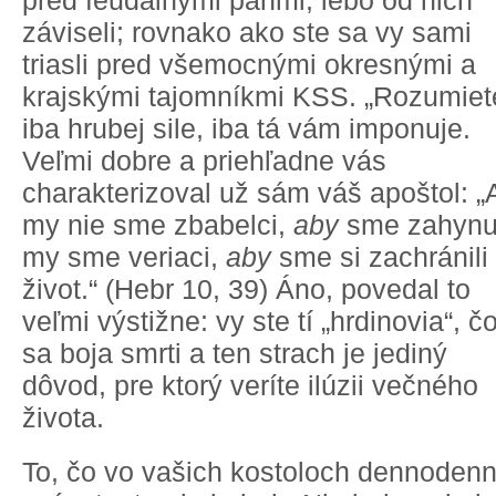
pred feudálnymi pánmi, lebo od nich
záviseli; rovnako ako ste sa vy sami
triasli pred všemocnými okresnými a
krajskými tajomníkmi KSS. „Rozumiet
iba hrubej sile, iba tá vám imponuje.
Veľmi dobre a priehľadne vás
charakterizoval už sám váš apoštol: „
my nie sme zbabelci,
aby
sme zahynul
my sme veriaci,
aby
sme si zachránili
život.“ (Hebr 10, 39) Áno, povedal to
veľmi výstižne: vy ste tí „hrdinovia“, č
sa boja smrti a ten strach je jediný
dôvod, pre ktorý veríte ilúzii večného
života.
To, čo vo vašich kostoloch dennoden