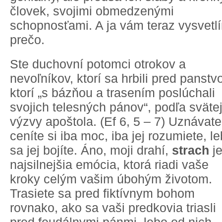
človek, svojimi obmedzenými
schopnosťami. A ja vám teraz vysvetl
prečo.
Ste duchovní potomci otrokov a
nevoľníkov, ktorí sa hrbili pred panstv
ktorí „s bázňou a trasením poslúchali
svojich telesných pánov“, podľa sväte
výzvy apoštola. (Ef 6, 5 – 7) Uznávate
ceníte si iba moc, iba jej rozumiete, l
sa jej bojíte. Áno, moji drahí,
strach
je
najsilnejšia emócia, ktorá riadi vaše
kroky celým vašim úbohým životom.
Trasiete sa pred fiktívnym bohom
rovnako, ako sa vaši predkovia triasli