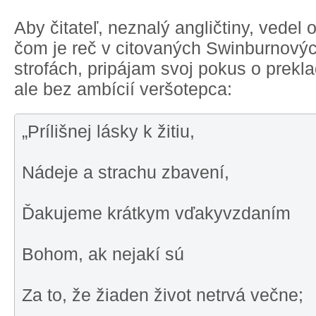
Aby čitateľ, neznalý angličtiny, vedel 
čom je reč v citovaných Swinburnový
strofách, pripájam svoj pokus o prekla
ale bez ambícií veršotepca:
„Prílišnej lásky k žitiu,
Nádeje a strachu zbavení,
Ďakujeme krátkym vďakyvzdaním
Bohom, ak nejakí sú
Za to, že žiaden život netrvá večne;