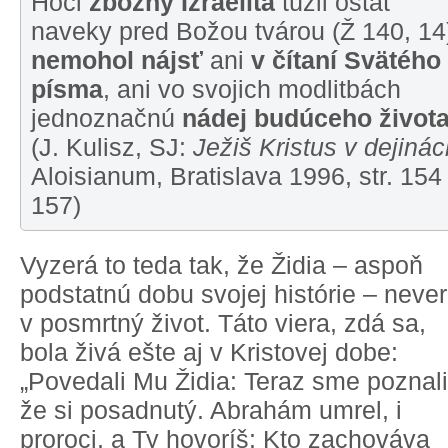
Hoci
zbožný Izraelita
túžil ostať
naveky pred Božou tvárou (Ž 140, 14
nemohol nájsť
ani
v čítaní Svätého
písma
, ani vo svojich modlitbách
jednoznačnú
nádej budúceho život
(J. Kulisz, SJ:
Ježiš Kristus v dejinác
Aloisianum, Bratislava 1996, str. 154
157)
Vyzerá to teda tak, že Židia – aspoň
podstatnú dobu svojej histórie – neveri
v posmrtný život. Táto viera, zdá sa,
bola živá ešte aj v Kristovej dobe:
„Povedali Mu Židia: Teraz sme poznali
že si posadnutý. Abrahám umrel, i
proroci, a Ty hovoríš: Kto zachováva