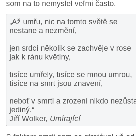
som na to nemyslel veľmi často.
„Až umřu, nic na tomto světě se
nestane a nezmění,
jen srdcí několik se zachvěje v rose
jak k ránu květiny,
tisíce umřely, tisíce se mnou umrou,
tisíce na smrt jsou znavení,
neboť v smrti a zrození nikdo nezůsta
jediný.“
Jiří Wolker,
Umírající