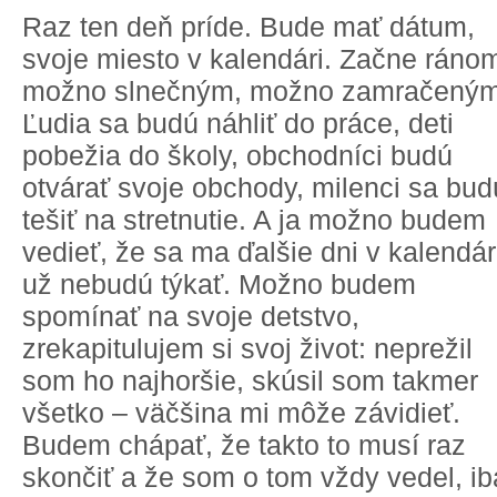
Raz ten deň príde. Bude mať dátum,
svoje miesto v kalendári. Začne ráno
možno slnečným, možno zamračeným
Ľudia sa budú náhliť do práce, deti
pobežia do školy, obchodníci budú
otvárať svoje obchody, milenci sa bud
tešiť na stretnutie. A ja možno budem
vedieť, že sa ma ďalšie dni v kalendár
už nebudú týkať. Možno budem
spomínať na svoje detstvo,
zrekapitulujem si svoj život: neprežil
som ho najhoršie, skúsil som takmer
všetko – väčšina mi môže závidieť.
Budem chápať, že takto to musí raz
skončiť a že som o tom vždy vedel, ib