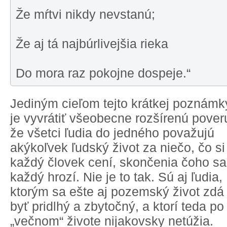
Že mŕtvi nikdy nevstanú;
Že aj tá najbúrlivejšia rieka
Do mora raz pokojne dospeje.“
Jediným cieľom tejto krátkej poznámk
je vyvrátiť všeobecne rozšírenú pover
že všetci ľudia do jedného považujú
akýkoľvek ľudský život za niečo, čo si
každý človek cení, skončenia čoho sa
každý hrozí. Nie je to tak. Sú aj ľudia,
ktorým sa ešte aj pozemský život zdá
byť pridlhý a zbytočný, a ktorí teda po
„večnom“ živote nijakovsky netúžia.