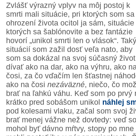
Zvlášť výrazný vplyv na môj postoj k
smrti mali situácie, pri ktorých som sa
ohrození života ocitol ja sám, situácie
ktorých sa šablónovite a bez fantázie
hovorí „unikol smrti len o vlások“. Tak
situácií som zažil dosť veľa nato, aby
som sa dokázal na svoj súčasný život
dívať ako na dar, ako na výhru, ako n
čosi, za čo vďačím len šťastnej náhod
ako na čosi
nezáväzné
, niečo, čo mo
brať na ľahkú váhu. Keď som po prvý 
krátko pred sobášom unikol
náhlej sm
pod kolesami vlaku, začal som svoj ži
brať menej vážne než dovtedy: veď s
mohol byť dávno mŕtvy, stopy po mne