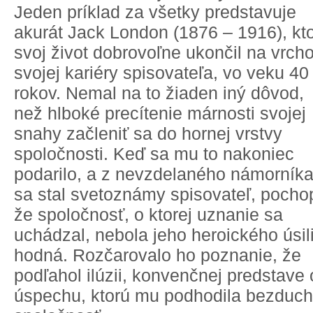
Jeden príklad za všetky predstavuje
akurát Jack London (1876 – 1916), kt
svoj život dobrovoľne ukončil na vrcho
svojej kariéry spisovateľa, vo veku 40
rokov. Nemal na to žiaden iný dôvod,
než hlboké precítenie márnosti svojej
snahy začleniť sa do hornej vrstvy
spoločnosti. Keď sa mu to nakoniec
podarilo, a z nevzdelaného námorník
sa stal svetoznámy spisovateľ, pochop
že spoločnosť, o ktorej uznanie sa
uchádzal, nebola jeho heroického úsil
hodná. Rozčarovalo ho poznanie, že
podľahol ilúzii, konvenčnej predstave 
úspechu, ktorú mu podhodila bezduc