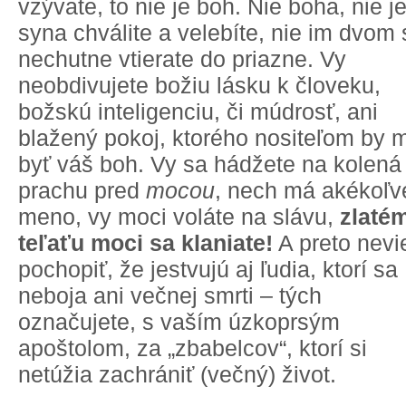
vzývate, to nie je boh. Nie boha, nie j
syna chválite a velebíte, nie im dvom 
nechutne vtierate do priazne. Vy
neobdivujete božiu lásku k človeku,
božskú inteligenciu, či múdrosť, ani
blažený pokoj, ktorého nositeľom by 
byť váš boh. Vy sa hádžete na kolená
prachu pred
mocou
, nech má akékoľv
meno, vy moci voláte na slávu,
zlaté
teľaťu moci sa klaniate!
A preto nevi
pochopiť, že jestvujú aj ľudia, ktorí sa
neboja ani večnej smrti – tých
označujete, s vaším úzkoprsým
apoštolom, za „zbabelcov“, ktorí si
netúžia zachrániť (večný) život.