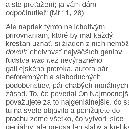
a ste preťažení; ja vám dám
odpočinutie!“ (Mt 11, 28)
Ale napriek týmto nelichotivým
prirovnaniam, ktoré by mal každý
kresťan uznať, si žiaden z nich nemô
dovoliť
obdivovať najväčších géniov
ľudstva
viac než
nevýrazného
galilejského proroka, autora pár
neforemných a slaboduchých
podobenstiev, pár chabých morálnych
zásad. To, čo povedal On Najmocnejší
považujete za to najgeniálnejšie, čo s
tu na svete objavilo a ponižujete do
prachu zeme všetko, čo vytvoril síce
geniálny, ale predsa len slabý a krehk