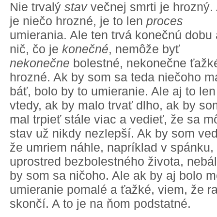
Nie trvalý
stav
večnej smrti je hrozný.
je niečo hrozné, je to len
proces
umierania. Ale ten trvá konečnú dobu 
nič, čo je
konečné
, nemôže byť
nekonečne
bolestné, nekonečne ťažk
hrozné. Ak by som sa teda niečoho m
báť, bolo by to umieranie. Ale aj to len
vtedy, ak by malo trvať dlho, ak by so
mal trpieť stále viac a vedieť, že sa m
stav už nikdy nezlepší. Ak by som ved
že umriem náhle, napríklad v spánku,
uprostred bezbolestného života, nebál
by som sa ničoho. Ale ak by aj bolo m
umieranie pomalé a ťažké, viem, že r
skončí. A to je na ňom podstatné.