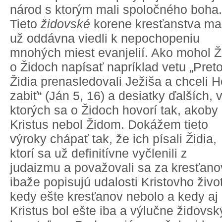
národ s ktorým mali spoločného boha.
Tieto
židovské
korene kresťanstva ma
už oddávna viedli k nepochopeniu
mnohých miest evanjelií. Ako mohol Ž
o Židoch napísať napríklad vetu „Pret
Židia prenasledovali Ježiša a chceli H
zabiť“ (Ján 5, 16) a desiatky ďalších, 
ktorých sa o Židoch hovorí tak, akoby
Kristus nebol Židom. Dokážem tieto
výroky chápať tak, že ich písali Židia,
ktorí sa už definitívne vyčlenili z
judaizmu a považovali sa za kresťano
ibaže popisujú udalosti Kristovho živo
kedy ešte kresťanov nebolo a kedy aj
Kristus bol ešte iba a výlučne židovs