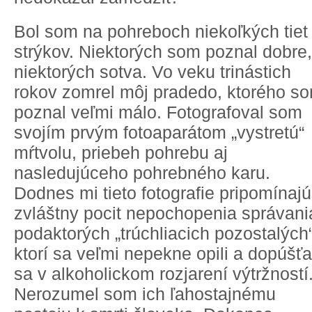
Bol som na pohreboch niekoľkých tiet
strýkov. Niektorých som poznal dobre,
niektorých sotva. Vo veku trinástich
rokov zomrel môj pradedo, ktorého s
poznal veľmi málo. Fotografoval som
svojím prvým fotoaparátom „vystretú“
mŕtvolu, priebeh pohrebu aj
nasledujúceho pohrebného karu.
Dodnes mi tieto fotografie pripomínajú
zvláštny pocit nepochopenia správani
podaktorých „trúchliacich pozostalých“
ktorí sa veľmi nepekne opili a dopúšťa
sa v alkoholickom rozjarení výtržností
Nerozumel som ich ľahostajnému