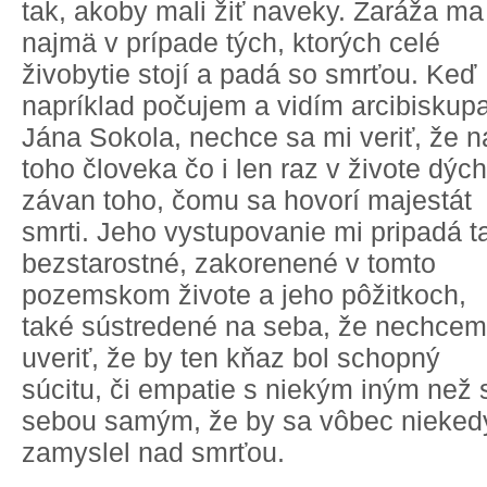
tak, akoby mali žiť naveky. Zaráža ma
najmä v prípade tých, ktorých celé
živobytie stojí a padá so smrťou. Keď
napríklad počujem a vidím arcibiskup
Jána Sokola, nechce sa mi veriť, že n
toho človeka čo i len raz v živote dých
závan toho, čomu sa hovorí majestát
smrti. Jeho vystupovanie mi pripadá t
bezstarostné, zakorenené v tomto
pozemskom živote a jeho pôžitkoch,
také sústredené na seba, že nechcem
uveriť, že by ten kňaz bol schopný
súcitu, či empatie s niekým iným než 
sebou samým, že by sa vôbec nieked
zamyslel nad smrťou.