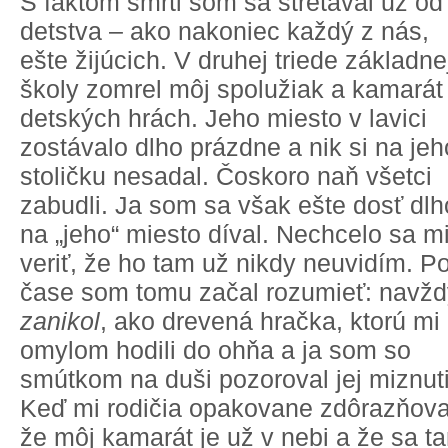
S faktom smrti som sa stretával už od
detstva – ako nakoniec každý z nás,
ešte žijúcich. V druhej triede základne
školy zomrel môj spolužiak a kamarát
detských hrách. Jeho miesto v lavici
zostávalo dlho prázdne a nik si na jeh
stoličku nesadal. Čoskoro naň všetci
zabudli. Ja som sa však ešte dosť dlh
na „jeho“ miesto díval. Nechcelo sa m
veriť, že ho tam už nikdy neuvidím. P
čase som tomu začal rozumieť: navžd
zanikol
, ako drevená hračka, ktorú mi
omylom hodili do ohňa a ja som so
smútkom na duši pozoroval jej miznuti
Keď mi rodičia opakovane zdôrazňoval
že môj kamarát je už v nebi a že sa t