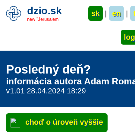
dzio.sk
sk
|
en
|
new "Jerusalem"
Posledný deň?
informácia autora Adam Rom
v1.01 28.04.2024 18:29
choď o úroveň vyššie