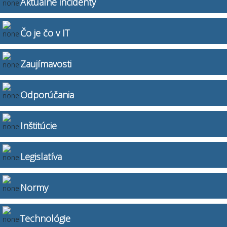
Aktuálne incidenty
Čo je čo v IT
Zaujímavosti
Odporúčania
Inštitúcie
Legislatíva
Normy
Technológie