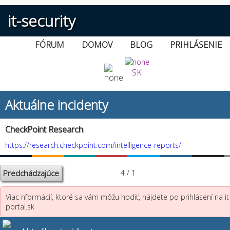
it-security
FÓRUM
DOMOV
BLOG
PRIHLÁSENIE
SK
Aktuálne incidenty
CheckPoint Research
https://research.checkpoint.com/intelligence-reports/
Predchádzajúce
4 / 1
Viac nformácií, ktoré sa vám môžu hodiť, nájdete po prihlásení na it
portal.sk