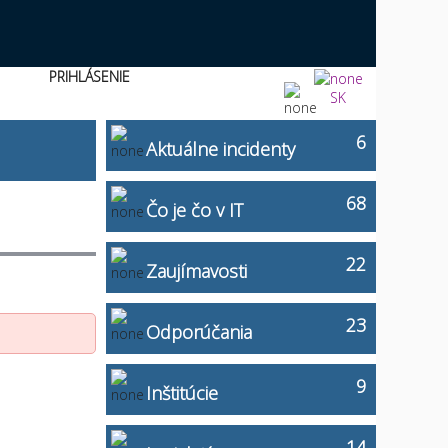
PRIHLÁSENIE
SK
6
Aktuálne incidenty
68
Čo je čo v IT
22
Zaujímavosti
23
Odporúčania
9
Inštitúcie
14