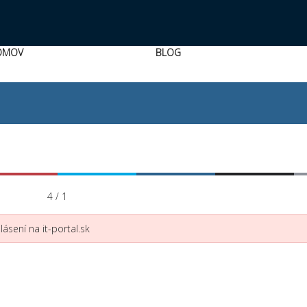
OMOV
BLOG
4 / 1
ásení na it-portal.sk