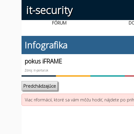
it-security
FÓRUM
D
Infografika
pokus iFRAME
Zdroj: it-portal.sk
Predchádzajúce
Viac nformácií, ktoré sa vám môžu hodiť, nájdete po prihl