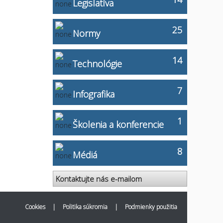
Legislatíva
25
Normy
14
Technológie
7
Infografika
1
Školenia a konferencie
8
Médiá
Kontaktujte nás e-mailom
Cookies
|
Politika súkromia
|
Podmienky použitia