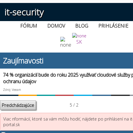
it-security
FÓRUM
DOMOV
BLOG
PRIHLÁSENIE
SK
Zaujímavosti
74 % organizácií bude do roku 2025 využívať cloudové služby 
ochranu údajov
Zdroj: Veeam
Predchádzajúce
5 / 2
Viac nformácií, ktoré sa vám môžu hodiť, nájdete po prihlásení na it
portal.sk