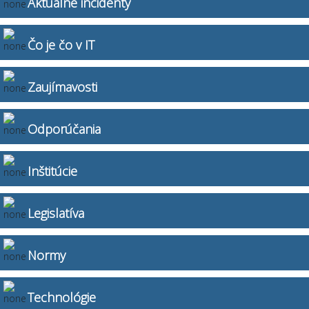
Aktuálne incidenty
Čo je čo v IT
Zaujímavosti
Odporúčania
Inštitúcie
Legislatíva
Normy
Technológie