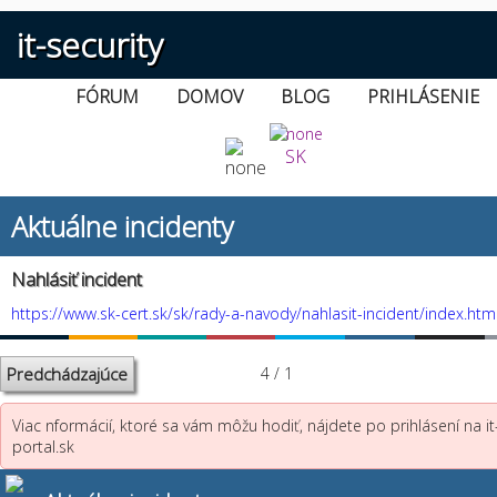
it-security
FÓRUM
DOMOV
BLOG
PRIHLÁSENIE
SK
Aktuálne incidenty
Nahlásiť incident
https://www.sk-cert.sk/sk/rady-a-navody/nahlasit-incident/index.htm
Predchádzajúce
4 / 1
Viac nformácií, ktoré sa vám môžu hodiť, nájdete po prihlásení na it
portal.sk