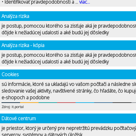
• Identifikovať pravdepodobnosti a ...
viac...
Analýza rizika
je postup, pomocou ktorého sa zisťuje aká je pravdepodobnosť
dôjde k nežiadúcej udalosti a aké budú jej dôsledky
Analýza rizika - kópia
je postup, pomocou ktorého sa zisťuje aká je pravdepodobnosť
dôjde k nežiadúcej udalosti a aké budú jej dôsledky
Cookies
sú informácie, ktoré sa ukladajú vo vašom počítači a následne sl
sledovanie vašej aktivity, navštívené stránky, čo hľadáte, čo kupu
e-shopoch a podobne
Zdroj: it.portal
Dátové centrum
je priestor, ktorý je určený pre nepretržitú prevádzku počítačov
serverov, systémov a dátových úložísk.