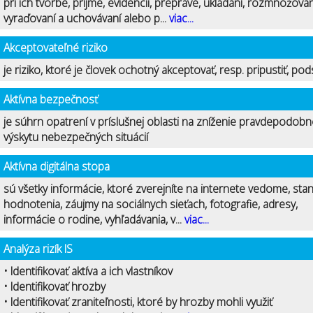
pri ich tvorbe, príjme, evidencii, preprave, ukladaní, rozmnožovan
vyraďovaní a uchovávaní alebo p...
viac...
Akceptovateľné riziko
je riziko, ktoré je človek ochotný akceptovať, resp. pripustiť, pod
Aktívna bezpečnosť
je súhrn opatrení v príslušnej oblasti na zníženie pravdepodobn
výskytu nebezpečných situácií
Aktívna digitálna stopa
sú všetky informácie, ktoré zverejníte na internete vedome, stan
hodnotenia, záujmy na sociálnych sieťach, fotografie, adresy,
informácie o rodine, vyhľadávania, v...
viac...
Analýza rizík IS
• Identifikovať aktíva a ich vlastníkov
• Identifikovať hrozby
• Identifikovať zraniteľnosti, ktoré by hrozby mohli využiť