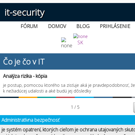
it-security
FÓRUM
DOMOV
BLOG
PRIHLÁSENIE
SK
Čo je čo v IT
Analýza rizika - kópia
je postup, pomocou ktorého sa zisťuje aká je pravdepodobnosť, ž
k nežiadúcej udalosti a aké budú jej dôsledky
1 / 5
Administratívna bezpečnosť
je systém opatrení, ktorých cieľom je ochrana utajovaných skut