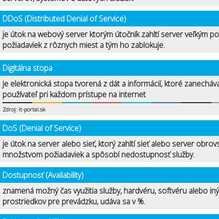
DDoS (Distributed Denial of Service)
je útok na webový server ktorým útočník zahltí server veľkým p
požiadaviek z rôznych miest a tým ho zablokuje.
Digitálna stopa
je elektronická stopa tvorená z dát a informácií, ktoré zanecháv
používateľ pri každom prístupe na internet
Zdroj: it-portal.sk
DoS (Denial of Service)
je útok na server alebo sieť, ktorý zahltí sieť alebo server obro
množstvom požiadaviek a spôsobí nedostupnosť služby.
Dostupnosť (Availability)
znamená možný čas využitia služby, hardvéru, softvéru alebo in
prostriedkov pre prevádzku, udáva sa v %.