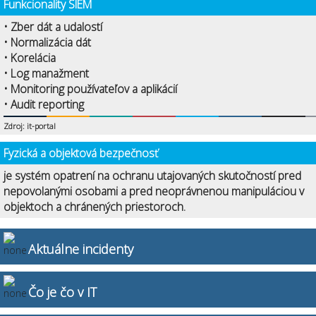
Funkcionality SIEM
• Zber dát a udalostí
• Normalizácia dát
• Korelácia
• Log manažment
• Monitoring používateľov a aplikácií
• Audit reporting
Zdroj: it-portal
Fyzická a objektová bezpečnosť
je systém opatrení na ochranu utajovaných skutočností pred
nepovolanými osobami a pred neoprávnenou manipuláciou v
objektoch a chránených priestoroch.
Aktuálne incidenty
Čo je čo v IT