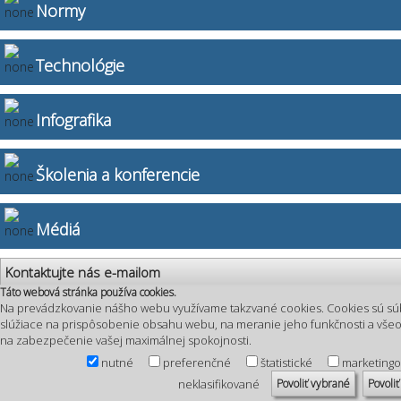
Normy
Technológie
Infografika
Školenia a konferencie
Médiá
Kontaktujte nás e-mailom
Táto webová stránka používa cookies.
Na prevádzkovanie nášho webu využívame takzvané cookies. Cookies sú sú
slúžiace na prispôsobenie obsahu webu, na meranie jeho funkčnosti a vš
na zabezpečenie vašej maximálnej spokojnosti.
nutné
preferenčné
štatistické
marketing
Povoliť vybrané
Povoliť
neklasifikované