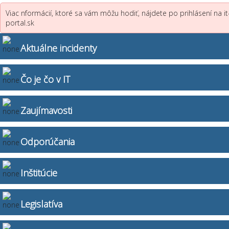
Viac nformácií, ktoré sa vám môžu hodiť, nájdete po prihlásení na it
portal.sk
Aktuálne incidenty
Čo je čo v IT
Zaujímavosti
Odporúčania
Inštitúcie
Legislatíva