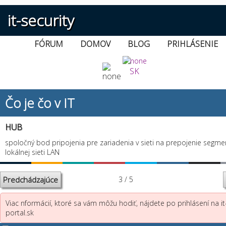
it-security
FÓRUM
DOMOV
BLOG
PRIHLÁSENIE
SK
Čo je čo v IT
HUB
spoločný bod pripojenia pre zariadenia v sieti na prepojenie segme
lokálnej sieti LAN
Predchádzajúce
3 / 5
Viac nformácií, ktoré sa vám môžu hodiť, nájdete po prihlásení na it
portal.sk