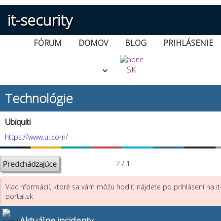
it-security
FÓRUM
DOMOV
BLOG
PRIHLÁSENIE
SK
Technológie
Ubiquiti
https://www.ui.com/
Predchádzajúce
2 / 1
Viac nformácií, ktoré sa vám môžu hodiť, nájdete po prihlásení na it
portal.sk
Aktuálne incidenty