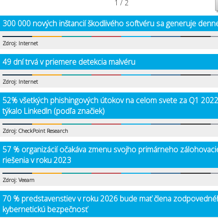
1 / 2
300 000 nových inštancií škodlivého softvéru sa generuje denn
Zdroj: Internet
49 dní trvá v priemere detekcia malvéru
Zdroj: Internet
52% všetkých phishingových útokov na celom svete za Q1 2022
týkalo LinkedIn (podľa značiek)
Zdroj: CheckPoint Research
57 % organizácií očakáva zmenu svojho primárneho zálohovac
riešenia v roku 2023
Zdroj: Veeam
70 % predstavenstiev v roku 2026 bude mať člena zodpovedné
kybernetickú bezpečnosť