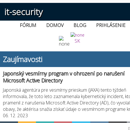
it-security
FÓRUM
DOMOV
BLOG
PRIHLÁSENIE
SK
Zaujímavosti
Japonský vesmírny program v ohrození po narušení
Microsoft Active Directory
Japonská agentúra pre vesmírny prieskum (JAXA) tento týždeň
informovala, že toto leto zaznamenala kybernetický incident, kt
pramenil z narušenia Microsoft Active Directory (AD), čo vyvola
obavy, že aktérisa snažia získať údaje o vesmírnom programe kr
06. 12. 2023