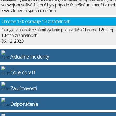
vo svojom softvéri, ktoré by v prípade úspešného zneužitia mohl
k vzdialenému spusteniu kódu.
Chrome 120 opravuje 10 zraniteľností
Google v utorok oznámil vydanie prehliadača Chrome 120 s op
10-tich zraniteľností.
06. 12. 2023
Aktuálne incidenty
Čo je čo v IT
Zaujímavosti
Odporúčania