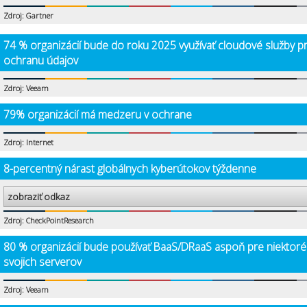
Zdroj: Gartner
74 % organizácií bude do roku 2025 využívať cloudové služby p
ochranu údajov
Zdroj: Veeam
79% organizácií má medzeru v ochrane
Zdroj: Internet
8-percentný nárast globálnych kyberútokov týždenne
zobraziť odkaz
Zdroj: CheckPointResearch
80 % organizácií bude používať BaaS/DRaaS aspoň pre niektoré
svojich serverov
Zdroj: Veeam