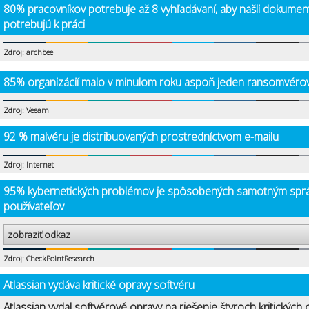
80% pracovníkov potrebuje až 8 vyhľadávaní, aby našli dokumen
potrebujú k práci
Zdroj: archbee
85% organizácií malo v minulom roku aspoň jeden ransomvérov
Zdroj: Veeam
92 % malvéru je distribuovaných prostredníctvom e-mailu
Zdroj: Internet
95% kybernetických problémov je spôsobených samotným spr
používateľov
zobraziť odkaz
Zdroj: CheckPointResearch
Atlassian vydáva kritické opravy softvéru
Atlassian vydal softvérové opravy na riešenie štyroch kritických 