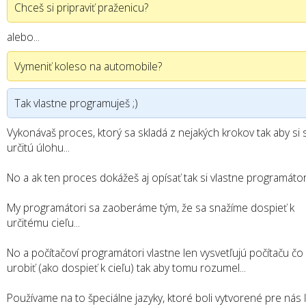
Chceš si pripraviť praženicu?
alebo...
Vymeniť koleso na automobile?
Tak vlastne programuješ ;)
Vykonávaš proces, ktorý sa skladá z nejakých krokov tak aby si s
určitú úlohu...
No a ak ten proces dokážeš aj opísať tak si vlastne programátor.
My programátori sa zaoberáme tým, že sa snažíme dospieť k
určitému cieľu...
No a počítačoví programátori vlastne len vysvetľujú počítaču č
urobiť (ako dospieť k cieľu) tak aby tomu rozumel...
Používame na to špeciálne jazyky, ktoré boli vytvorené pre nás ľ