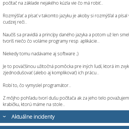
počítač na základe nejakého kúzla vie čo má robiť...
Rozmýšľať a písať v takomto jazyku je akoby si rozmýšľal a písal 
cudzej reči...
Naučíš sa pravidlá a princípy daného jazyka a potom už len sme
tvoríš niečo čo voláme programy resp. aplikácie...
Niekedy tomu nadávame aj software ;)
Je to poväčšinou užitočná pomôcka pre iných ľudí, ktorá im zvy
zjednodušovať (alebo aj komplikovať) ich prácu...
Robí to, čo vymyslel programátor...
Z môjho pohľadu tvorí dušu počítača ak za jeho telo považujem
krabičku, ktorú máme na stole...
Aktuálne incidenty