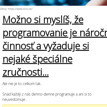
Zdroj: https://www.dzio.sk/
Možno si myslíš, že
programovanie je nároč
činnosť a vyžaduje si
nejaké špeciálne
zručnosti...
Ale nie je to celkom tak...
Snáď každý z nás denno-denne programuje a ani si to
neuvedomuje...