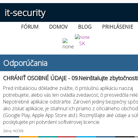
it-security
FÓRUM
DOMOV
BLOG
PRIHLÁSENIE
SK
Odporúčania
CHRÁNIŤ OSOBNÉ ÚDAJE - 09.Neinštalujte zbytočnosti
Pred inštaláciou dôkladne zvážte, či príslušnú aplikáciu naozaj
potrebujete, alebo vás len ovládla zvedavosť, či presvedčila rek
Nepotrebné aplikácie odstráňte. Zároveň jediný bezpečný spô
ako získať aplikácie, je stiahnuť ich priamo z oficiálneho obcho
(Google Play, Apple App Store atď.). Rozmýšľajte aké údaje a sú
poskytujete pri potvrdení softvérovej licencie.
Zdroj: KCCKB