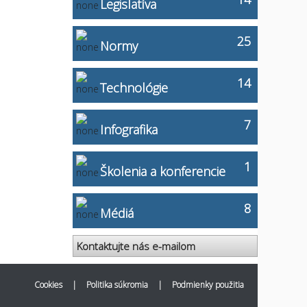
Legislatíva
25
Normy
14
Technológie
7
Infografika
1
Školenia a konferencie
8
Médiá
Kontaktujte nás e-mailom
Cookies
|
Politika súkromia
|
Podmienky použitia