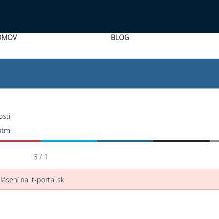
OMOV
BLOG
sti
html
3 / 1
ásení na it-portal.sk