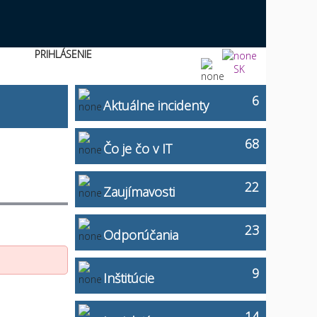
PRIHLÁSENIE
SK
6
Aktuálne incidenty
68
Čo je čo v IT
22
Zaujímavosti
23
Odporúčania
9
Inštitúcie
14