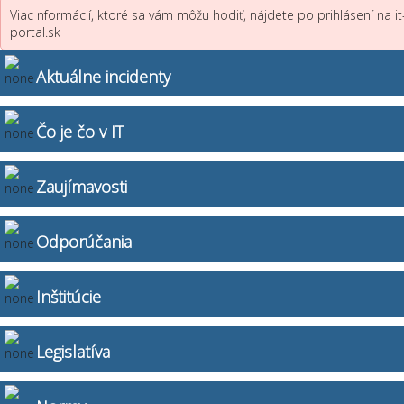
Viac nformácií, ktoré sa vám môžu hodiť, nájdete po prihlásení na it
portal.sk
Aktuálne incidenty
Čo je čo v IT
Zaujímavosti
Odporúčania
Inštitúcie
Legislatíva