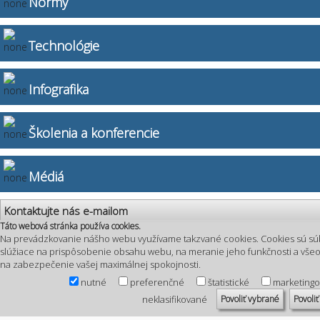
Normy
Technológie
Infografika
Školenia a konferencie
Médiá
Kontaktujte nás e-mailom
Táto webová stránka používa cookies.
Na prevádzkovanie nášho webu využívame takzvané cookies. Cookies sú sú
slúžiace na prispôsobenie obsahu webu, na meranie jeho funkčnosti a vš
na zabezpečenie vašej maximálnej spokojnosti.
nutné
preferenčné
štatistické
marketing
Povoliť vybrané
Povoliť
neklasifikované