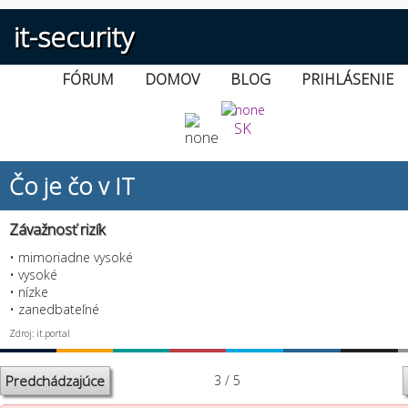
it-security
FÓRUM
DOMOV
BLOG
PRIHLÁSENIE
SK
Čo je čo v IT
Závažnosť rizík
• mimoriadne vysoké
• vysoké
• nízke
• zanedbateľné
Zdroj: it.portal
Predchádzajúce
3 / 5