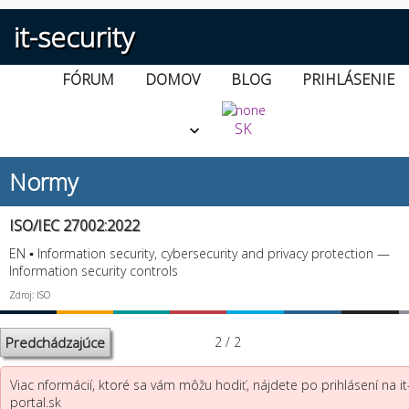
it-security
FÓRUM
DOMOV
BLOG
PRIHLÁSENIE
SK
Normy
ISO/IEC 27002:2022
EN ▪ Information security, cybersecurity and privacy protection —
Information security controls
Zdroj: ISO
Predchádzajúce
2 / 2
Viac nformácií, ktoré sa vám môžu hodiť, nájdete po prihlásení na it
portal.sk