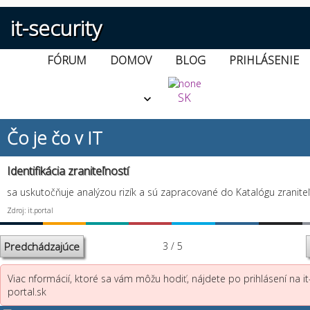
it-security
FÓRUM
DOMOV
BLOG
PRIHLÁSENIE
SK
Čo je čo v IT
Identifikácia zraniteľností
sa uskutočňuje analýzou rizík a sú zapracované do Katalógu zraniteľ
Zdroj: it.portal
Predchádzajúce
3 / 5
Viac nformácií, ktoré sa vám môžu hodiť, nájdete po prihlásení na it
portal.sk