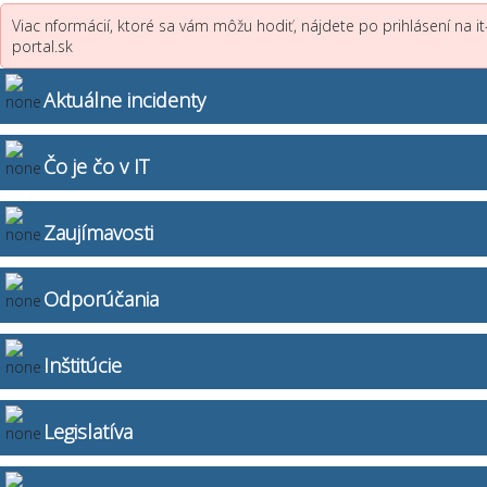
Viac nformácií, ktoré sa vám môžu hodiť, nájdete po prihlásení na it
portal.sk
Aktuálne incidenty
Čo je čo v IT
Zaujímavosti
Odporúčania
Inštitúcie
Legislatíva