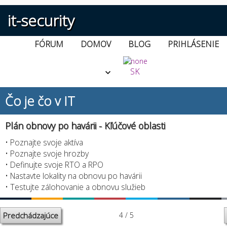
it-security
FÓRUM
DOMOV
BLOG
PRIHLÁSENIE
SK
Čo je čo v IT
Plán obnovy po havárii - Kľúčové oblasti
• Poznajte svoje aktíva
• Poznajte svoje hrozby
• Definujte svoje RTO a RPO
• Nastavte lokality na obnovu po havárii
• Testujte zálohovanie a obnovu služieb
Predchádzajúce
4 / 5