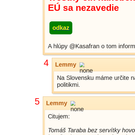
EÚ sa nezavedie
odkaz
A hlúpy @Kasafran o tom inform
4
Lemmy
Na Slovensku máme určite naj
politikmi.
5
Lemmy
Citujem:
Tomáš Taraba bez servítky hovo