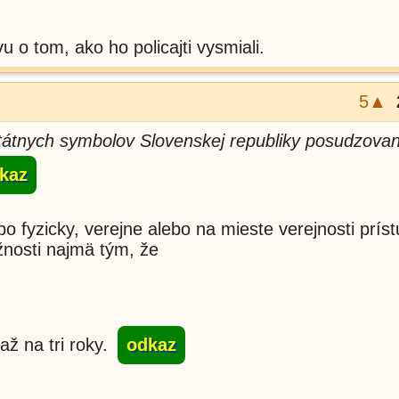
 o tom, ako ho policajti vysmiali.
5▲
štátnych symbolov Slovenskej republiky posudzova
kaz
bo fyzicky, verejne alebo na mieste verejnosti prí
žnosti najmä tým, že
až na tri roky.
odkaz