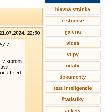
hlavná stránka
o stránke
galéria
21.07.2024, 22:50
videá
vy v
vtipy
, v ktorom
citáty
lava.
podá hneď
dokumenty
test inteligencie
štatistiky
ankety