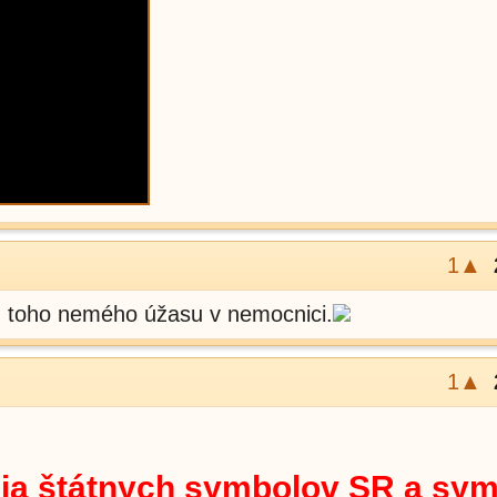
1▲
 z toho nemého úžasu v nemocnici.
1▲
nia štátnych symbolov SR a sy