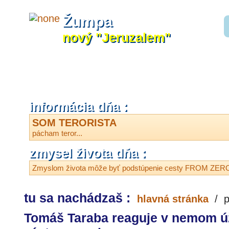
Žumpa
nový "Jeruzalem"
informácia dňa :
SOM TERORISTA
pácham teror...
zmysel života dňa :
Zmyslom života môže byť podstúpenie cesty FROM ZE
tu sa nachádzaš :
hlavná stránka
/
p
Tomáš Taraba reaguje v nemom úž