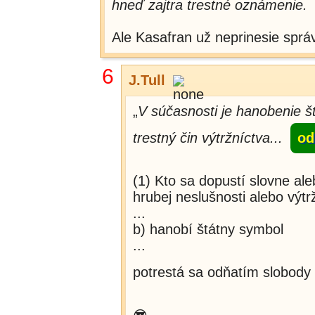
hneď zajtra trestné oznámenie.
Ale Kasafran už neprinesie správu
6
J.Tull
„
V súčasnosti je hanobenie 
trestný čin výtržníctva...
od
(1) Kto sa dopustí slovne ale
hrubej neslušnosti alebo výtr
...
b) hanobí štátny symbol
...
potrestá sa odňatím slobody 