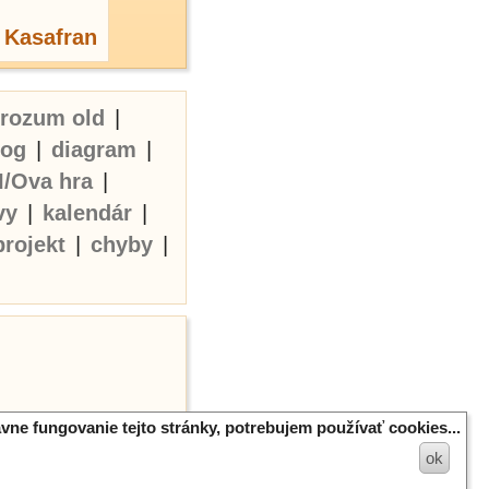
:
Kasafran
erozum old
|
log
|
diagram
|
I/Ova hra
|
vy
|
kalendár
|
projekt
|
chyby
|
vne fungovanie tejto stránky, potrebujem používať cookies...
ok