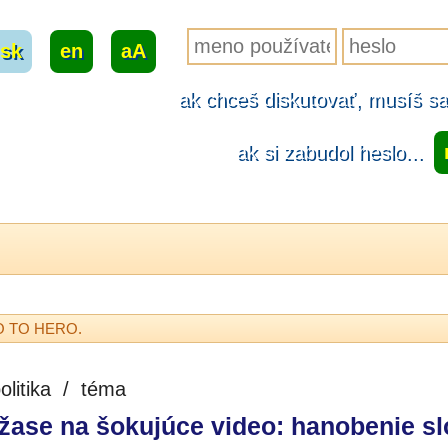
sk
|
en
|
aA
ak chceš diskutovať, musíš sa.
ak si zabudol heslo...
RO TO HERO.
olitika
/
téma
ase na šokujúce video: hanobenie sl