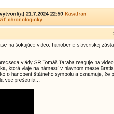
vytvoril(a) 21.7.2024 22:50
Kasafran
ziť chronologicky
e na šokujúce video: hanobenie slovenskej zásta
dpredseda vlády SR Tomáš Taraba reaguje na video
jka, ktorá vlaje na námestí v hlavnom meste Bratis
ako o hanobení štátneho symbolu a oznamuje, že 
á vec prešetrila...