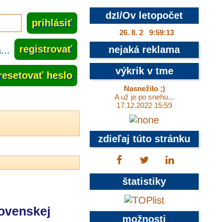
dzI/Ov letopočet
26. 8. 2 9:59:13
..
registrovať
nejaká reklama
výkrik v tme
resetovať heslo
Nasnežilo ;)
A už je po snehu...
17.12.2022 15:59
zdieľaj túto stránku
štatistiky
ovenskej
možnosti