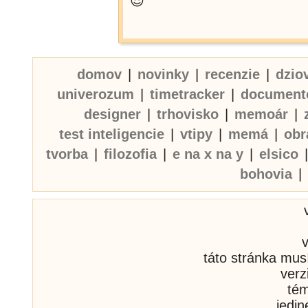
😎
domov
|
novinky
|
recenzie
|
dzio
univerozum
|
timetracker
|
document
designer
|
trhovisko
|
memoár
|
test inteligencie
|
vtipy
|
memá
|
obr
tvorba
|
filozofia
|
e na x na y
|
elsico
bohovia
|
táto stránka mus
verz
té
jedi