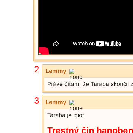
2
Lemmy
Práve čítam, že Taraba skončil
3
Lemmy
Taraba je idiot.
Trestný čin hanobe