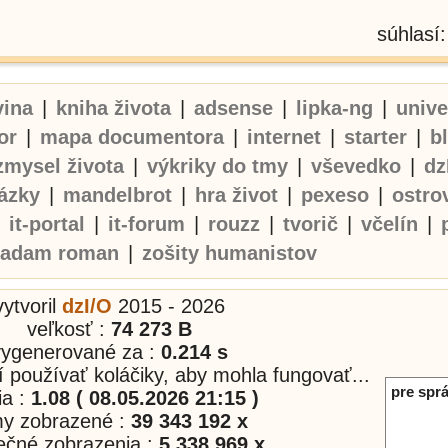
súhlasí
vina
|
kniha života
|
adsense
|
lipka-ng
|
univ
or
|
mapa documentora
|
internet
|
starter
|
b
zmysel života
|
výkriky do tmy
|
vševedko
|
dz
ázky
|
mandelbrot
|
hra život
|
pexeso
|
ostro
|
it-portal
|
it-forum
|
rouzz
|
tvorič
|
včelín
|
adam roman
|
zošity humanistov
vytvoril
dzI/O
2015 - 2026
veľkosť :
74 273 B
vygenerované za :
0.214 s
í používať koláčiky, aby mohla fungovať...
pre sprá
ia :
1.08 ( 08.05.2026 21:15 )
my zobrazené :
39 343 192 x
nečné zobrazenia :
5 338 969 x