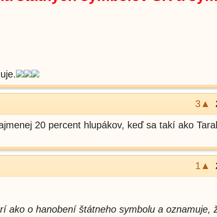
uje.
3▲
menej 20 percent hlupákov, keď sa takí ako Tarab
1▲
rí ako o hanobení štátneho symbolu a oznamuje, 