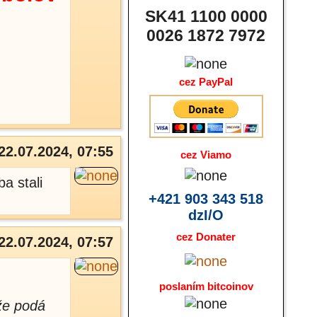
SK41 1100 0000
0026 1872 7972
cez PayPal
22.07.2024, 07:55
cez Viamo
a stali
+421 903 343 518
dzI/O
cez Donater
22.07.2024, 07:57
poslaním bitcoinov
že podá