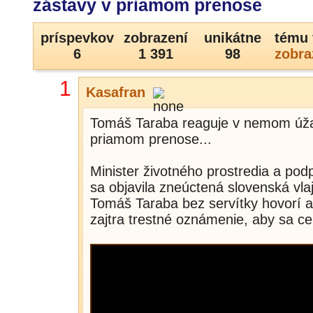
zástavy v priamom prenose
príspevkov
zobrazení
unikátne
tému 
6
1 391
98
zobra
1
Kasafran
Tomáš Taraba reaguje v nemom úžas
priamom prenose...
Minister životného prostredia a po
sa objavila zneúctená slovenská vla
Tomáš Taraba bez servítky hovorí 
zajtra trestné oznámenie, aby sa cel