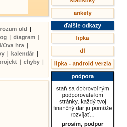
štatistiky
ankety
ďalšie odkazy
erozum old
|
log
|
diagram
|
lipka
I/Ova hra
|
df
vy
|
kalendár
|
projekt
|
chyby
|
lipka - android verzia
podpora
staň sa dobrovoľným
podporovateľom
stránky, každý tvoj
finančný dar ju pomôže
rozvíjať...
prosím, podpor