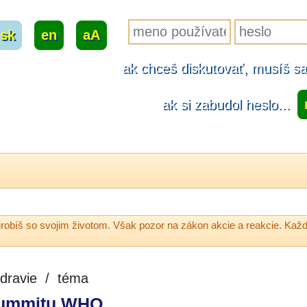
sk
|
en
|
aA
ak chceš diskutovať, musíš sa.
ak si zabudol heslo...
robíš so svojim životom. Však pozor na zákon akcie a reakcie. Každ
dravie
/
téma
 summitu WHO