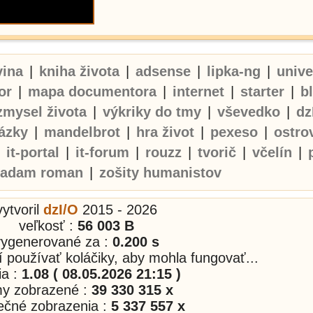
vina
|
kniha života
|
adsense
|
lipka-ng
|
univ
or
|
mapa documentora
|
internet
|
starter
|
b
zmysel života
|
výkriky do tmy
|
vševedko
|
dz
ázky
|
mandelbrot
|
hra život
|
pexeso
|
ostro
|
it-portal
|
it-forum
|
rouzz
|
tvorič
|
včelín
|
adam roman
|
zošity humanistov
vytvoril
dzI/O
2015 - 2026
veľkosť :
56 003 B
vygenerované za :
0.200 s
í používať koláčiky, aby mohla fungovať...
ia :
1.08 ( 08.05.2026 21:15 )
my zobrazené :
39 330 315 x
nečné zobrazenia :
5 337 557 x