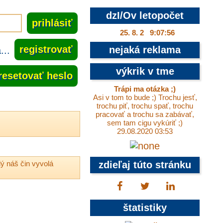
dzI/Ov letopočet
25. 8. 2 9:07:57
..
registrovať
nejaká reklama
výkrik v tme
resetovať heslo
Trápi ma otázka ;)
Asi v tom to bude ;) Trochu jesť,
trochu piť, trochu spať, trochu
pracovať a trochu sa zabávať,
sem tam cigu vykúriť ;)
29.08.2020 03:53
ý náš čin vyvolá
zdieľaj túto stránku
štatistiky