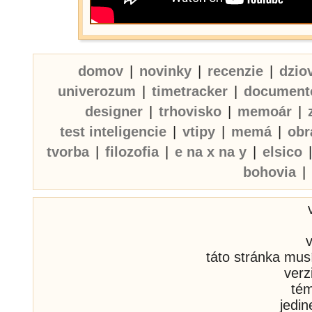
domov
|
novinky
|
recenzie
|
dzio
univerozum
|
timetracker
|
document
designer
|
trhovisko
|
memoár
|
test inteligencie
|
vtipy
|
memá
|
obr
tvorba
|
filozofia
|
e na x na y
|
elsico
bohovia
|
táto stránka mus
verz
té
jedi