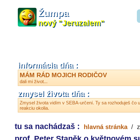
Žumpa
nový "Jeruzalem"
informácia dňa :
MÁM RÁD MOJICH RODIČOV
dali mi život...
zmysel života dňa :
Zmysel života vidím v SEBA-určení. Ty sa rozhoduješ čo u
reakciu okolia.
tu sa nachádzaš :
hlavná stránka
/
z
prof. Peter Staněk o květnovém