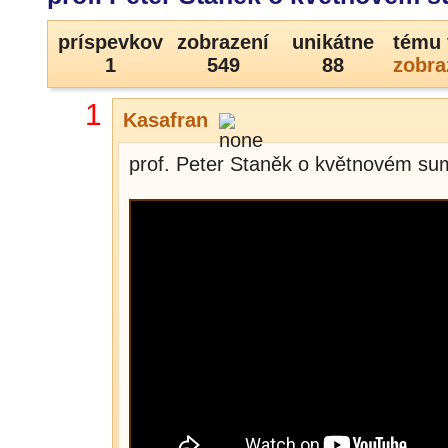
príspevkov
zobrazení
unikátne
tému 
1
549
88
zobra
1
Kasafran
prof. Peter Staněk o květnovém 