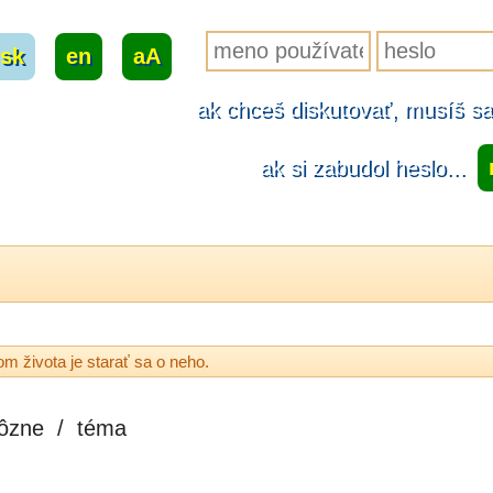
sk
|
en
|
aA
ak chceš diskutovať, musíš sa.
ak si zabudol heslo...
m života je starať sa o neho.
ôzne
/
téma