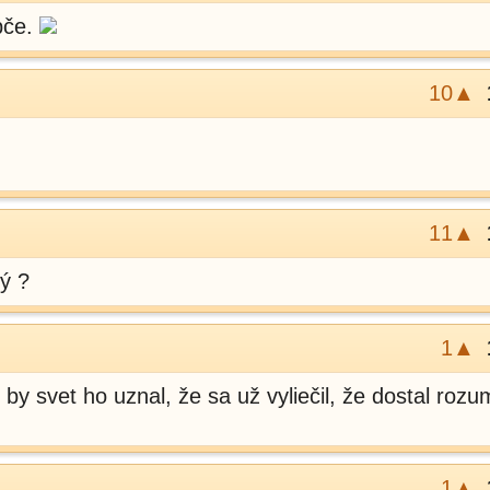
pče.
10▲
11▲
vý ?
1▲
by svet ho uznal, že sa už vyliečil, že dostal rozu
1▲