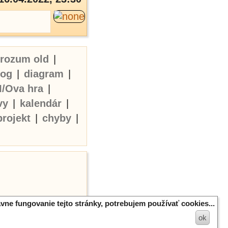
erozum old
|
log
|
diagram
|
I/Ova hra
|
vy
|
kalendár
|
projekt
|
chyby
|
vne fungovanie tejto stránky, potrebujem používať cookies...
ok