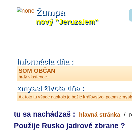
Žumpa
nový "Jeruzalem"
informácia dňa :
SOM OBČAN
hrdý vlastenec...
zmysel života dňa :
Ak toto tu všade naokolo je božie kráľovstvo, potom zmyslo
tu sa nachádzaš :
hlavná stránka
/
r
Použije Rusko jadrové zbrane ?