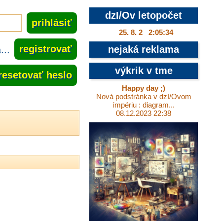
dzI/Ov letopočet
25. 8. 2 2:05:35
..
registrovať
nejaká reklama
výkrik v tme
resetovať heslo
Happy day ;)
Nová podstránka v dzI/Ovom
impériu : diagram...
08.12.2023 22:38