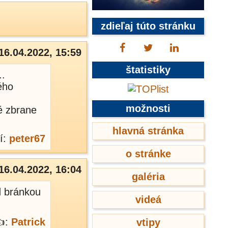
zdieľaj túto stránku
16.04.2022, 15:59
štatistiky
..
ého
možnosti
vé zbrane
hlavná stránka
í:
peter67
o stránke
16.04.2022, 16:04
galéria
d bránkou
videá
👍:
Patrick
vtipy