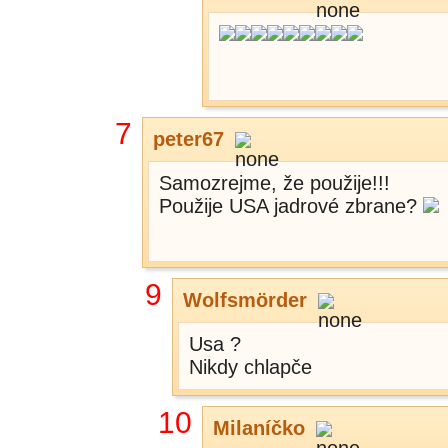
7
peter67
Samozrejme, že použije!!!
Použije USA jadrové zbrane?
9
Wolfsmörder
Usa ?
Nikdy chlapče
10
Milaníčko