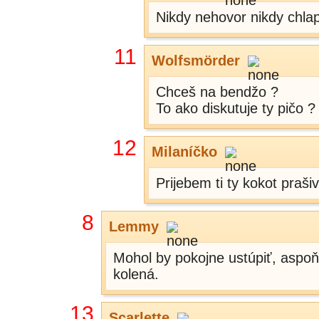
Nikdy nehovor nikdy chla
11
Wolfsmörder
Chceš na bendžo ?
To ako diskutuje ty pičo ?
12
Milaníčko
Prijebem ti ty kokot praši
8
Lemmy
Mohol by pokojne ustúpiť, aspoň 
kolená.
13
Scarlette