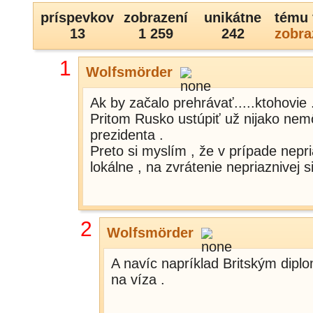
príspevkov
zobrazení
unikátne
tému 
13
1 259
242
zobra
1
Wolfsmörder
Ak by začalo prehrávať.....ktohovie 
Pritom Rusko ustúpiť už nijako ne
prezidenta .
Preto si myslím , že v prípade nepri
lokálne , na zvrátenie nepriaznivej si
2
Wolfsmörder
A navíc napríklad Britským dipl
na víza .