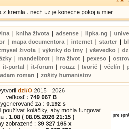
ca z kremla . nech uz je konecne pokoj a mier
vina
|
kniha života
|
adsense
|
lipka-ng
|
univ
or
|
mapa documentora
|
internet
|
starter
|
b
zmysel života
|
výkriky do tmy
|
vševedko
|
dz
ázky
|
mandelbrot
|
hra život
|
pexeso
|
ostro
|
it-portal
|
it-forum
|
rouzz
|
tvorič
|
včelín
|
adam roman
|
zošity humanistov
vytvoril
dzI/O
2015 - 2026
veľkosť :
749 067 B
vygenerované za :
0.192 s
í používať koláčiky, aby mohla fungovať...
pre sprá
ia :
1.08 ( 08.05.2026 21:15 )
my zobrazené :
39 327 165 x