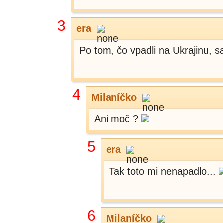
3
era
Po tom, čo vpadli na Ukrajinu, s
4
Milaníčko
Ani moč ?
5
era
Tak toto mi nenapadlo...
6
Milaníčko