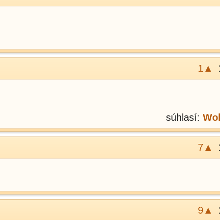
1▲
súhlasí:
Wol
7▲
9▲