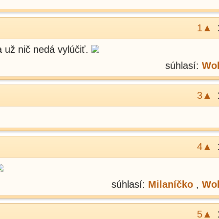
1▲
a už nič nedá vylúčiť.
súhlasí:
Wol
3▲
4▲
súhlasí:
Milaníčko
,
Wol
5▲