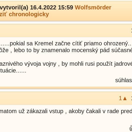
vytvoril(a) 16.4.2022 15:59
Wolfsmörder
ziť chronologicky
......pokial sa Kremel začne cítiť priamo ohrozený..
môže , lebo to by znamenalo mocenský pád súčasn
aznivého vývoja vojny , by mohli rusi použít jadro
tuácie......
súhlas
1▲
omatom už zákazali vstup , akoby čakali v rade pre