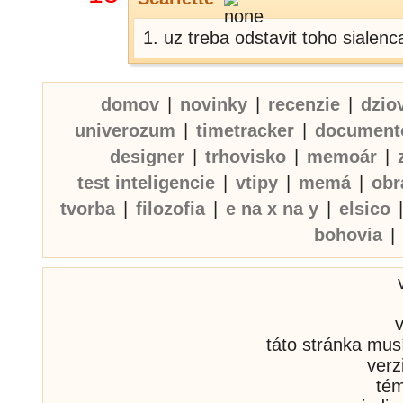
1. uz treba odstavit toho sialen
domov
|
novinky
|
recenzie
|
dzio
univerozum
|
timetracker
|
document
designer
|
trhovisko
|
memoár
|
test inteligencie
|
vtipy
|
memá
|
obr
tvorba
|
filozofia
|
e na x na y
|
elsico
bohovia
|
táto stránka mus
verz
té