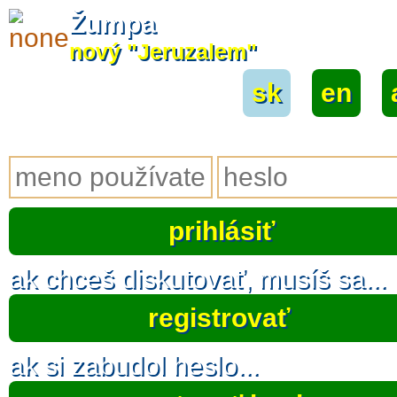
Žumpa
nový "Jeruzalem"
sk
|
en
|
ak chceš diskutovať, musíš sa...
registrovať
ak si zabudol heslo...