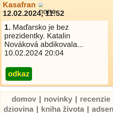
Kasafran
12.02.2024, 11:52
1.
Maďarsko je bez
prezidentky. Katalin
Nováková abdikovala...
10.02.2024 20:04
odkaz
domov
|
novinky
|
recenzie
dziovina
|
kniha života
|
adse