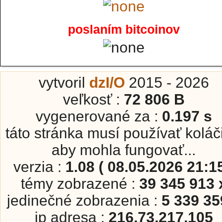
poslaním bitcoinov
vytvoril
dzI/O
2015 - 2026
veľkosť :
72 806 B
vygenerované za :
0.197 s
táto stránka musí používať koláč
aby mohla fungovať...
verzia :
1.08 ( 08.05.2026 21:15
témy zobrazené :
39 345 913 
jedinečné zobrazenia :
5 339 35
ip adresa :
216.73.217.105