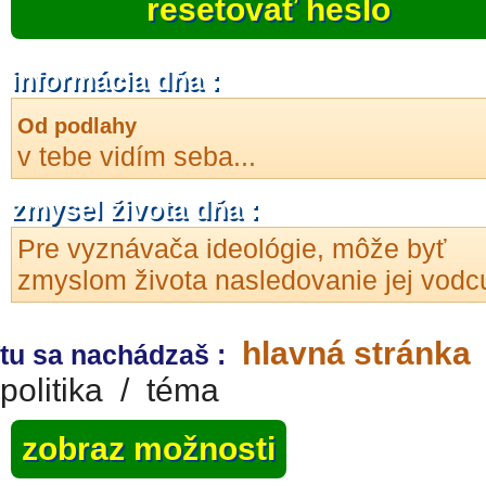
resetovať heslo
informácia dňa :
Od podlahy
v tebe vidím seba...
zmysel života dňa :
Pre vyznávača ideológie, môže byť
zmyslom života nasledovanie jej vodc
hlavná stránka
tu sa nachádzaš :
politika
/
téma
zobraz možnosti