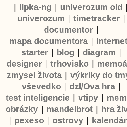
|
lipka-ng
|
univerozum old
univerozum
|
timetracker
|
documentor
|
mapa documentora
|
interne
starter
|
blog
|
diagram
|
designer
|
trhovisko
|
memoá
zmysel života
|
výkriky do tm
vševedko
|
dzI/Ova hra
|
test inteligencie
|
vtipy
|
mem
obrázky
|
mandelbrot
|
hra ži
|
pexeso
|
ostrovy
|
kalendá