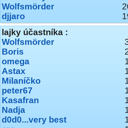
Wolfsmörder
2
djjaro
1
lajky účastníka :
Wolfsmörder
Boris
omega
Astax
Milaníčko
peter67
Kasafran
Nadja
d0d0...very best