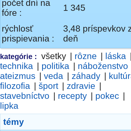
počet dní na
1 345
fóre :
rýchlosť
3,48 príspevkov 
prispievania :
deň
všetky
|
rôzne
|
láska
kategórie :
technika
|
politika
|
náboženstvo
ateizmus
|
veda
|
záhady
|
kultú
filozofia
|
šport
|
zdravie
|
stavebníctvo
|
recepty
|
pokec
|
lipka
témy