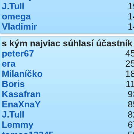
J.Tull
1
omega
1
Vladimir
1
s kým najviac súhlasí účastník 
peter67
4
era
2
Milaníčko
1
Boris
1
Kasafran
9
EnaXnaY
8
J.Tull
8
Lemmy
6