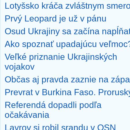
Lotyšsko kráča zvláštnym smer
Prvý Leopard je už v pánu
Osud Ukrajiny sa začína napĺňa
Ako spoznať upadajúcu veľmoc
Veľké priznanie Ukrajinských
vojakov
Občas aj pravda zaznie na záp
Prevrat v Burkina Faso. Proruský
Referendá dopadli podľa
očakávania
Lavrov si robil srandu v OSN