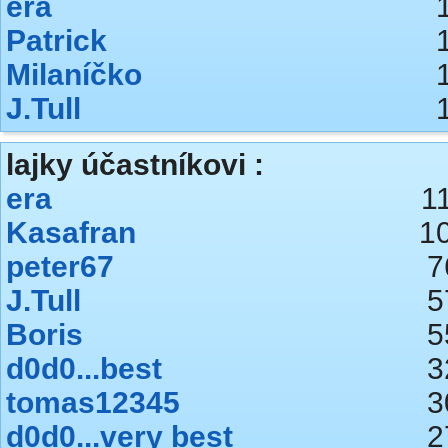
era
Patrick
Milaníčko
J.Tull
lajky účastníkovi :
era
1
Kasafran
1
peter67
7
J.Tull
5
Boris
5
d0d0...best
3
tomas12345
3
d0d0...very best
2