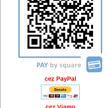
cez PayPal
cez Viamo