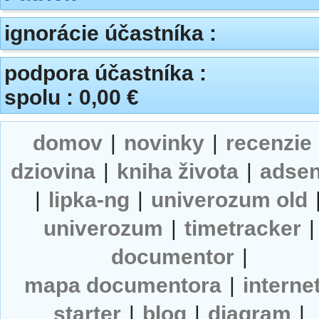
ignorácie účastníka :
podpora účastníka :
spolu : 0,00 €
domov
|
novinky
|
recenzie
dziovina
|
kniha života
|
adse
|
lipka-ng
|
univerozum old
univerozum
|
timetracker
|
documentor
|
mapa documentora
|
interne
starter
|
blog
|
diagram
|