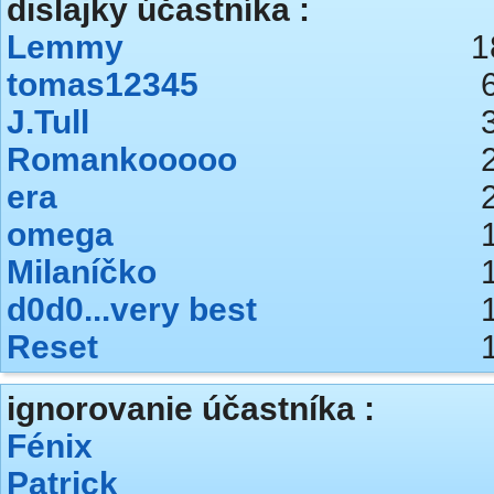
dislajky účastníka :
Lemmy
1
tomas12345
J.Tull
Romankooooo
era
omega
Milaníčko
d0d0...very best
Reset
ignorovanie účastníka :
Fénix
Patrick