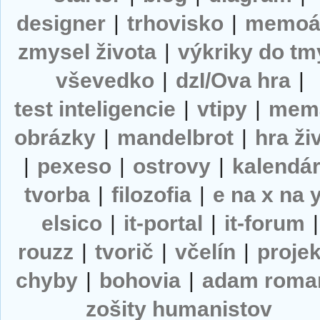
designer
|
trhovisko
|
memoá
zmysel života
|
výkriky do tm
vševedko
|
dzI/Ova hra
|
test inteligencie
|
vtipy
|
mem
obrázky
|
mandelbrot
|
hra ži
|
pexeso
|
ostrovy
|
kalendá
tvorba
|
filozofia
|
e na x na 
elsico
|
it-portal
|
it-forum
|
rouzz
|
tvorič
|
včelín
|
projek
chyby
|
bohovia
|
adam roma
zošity humanistov