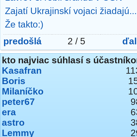
Zajatí Ukrajinskí vojaci žiadajú...
Že takto:)
predošlá
2 / 5
ďal
kto najviac súhlasí s účastníko
Kasafran
11
Boris
1
Milaníčko
1
peter67
9
era
6
astro
3
Lemmy
2