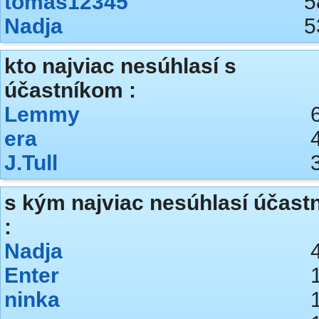
tomas12345
5
Nadja
5
kto najviac nesúhlasí s
účastníkom :
Lemmy
era
J.Tull
s kým najviac nesúhlasí účast
:
Nadja
Enter
ninka