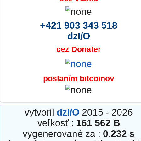
+421 903 343 518
dzI/O
cez Donater
poslaním bitcoinov
vytvoril
dzI/O
2015 - 2026
veľkosť :
161 562 B
vygenerované za :
0.232 s