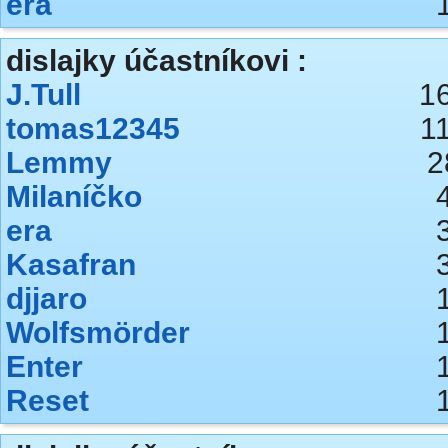
era
dislajky účastníkovi :
J.Tull
1
tomas12345
1
Lemmy
2
Milaníčko
era
Kasafran
djjaro
Wolfsmörder
Enter
Reset