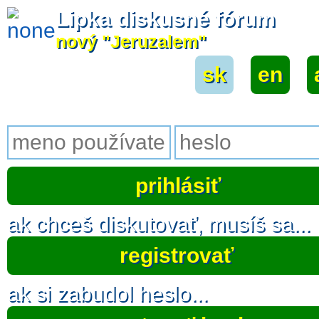
Lipka diskusné fórum
nový "Jeruzalem"
sk
|
en
|
ak chceš diskutovať, musíš sa...
registrovať
ak si zabudol heslo...