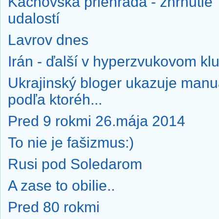
Kachovská priehrada - zhrnutie
udalostí
Lavrov dnes
Irán - ďalší v hyperzvukovom kl
Ukrajinský bloger ukazuje manu
podľa ktoréh...
Pred 9 rokmi 26.mája 2014
To nie je fašizmus:)
Rusi pod Soledarom
A zase to obilie..
Pred 80 rokmi