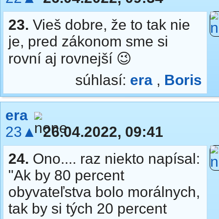
23.
Vieš dobre, že to tak nie
je, pred zákonom sme si
rovní aj rovnejší 😉
súhlasí:
era
,
Boris
era
23▲
26.04.2022, 09:41
24.
Ono.... raz niekto napísal:
"Ak by 80 percent
obyvateľstva bolo morálnych,
tak by si tých 20 percent