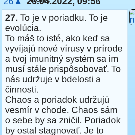
26▲
26.04.2022, 09:56
27.
To je v poriadku. To je
evolúcia.
To máš to isté, ako keď sa
vyvíjajú nové vírusy v prírode
a tvoj imunitný systém sa im
musí stále prispôsobovať. To
nás udržuje v bdelosti a
činnosti.
Chaos a poriadok udržujú
vesmír v chode. Chaos sám
o sebe by sa zničil. Poriadok
by ostal stagnovať. Je to