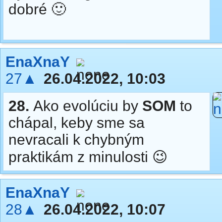
dobré 🙂
EnaXnaY
27▲
26.04.2022, 10:03
28.
Ako evolúciu by
SOM
to
chápal, keby sme sa
nevracali k chybným
praktikám z minulosti 😉
EnaXnaY
28▲
26.04.2022, 10:07