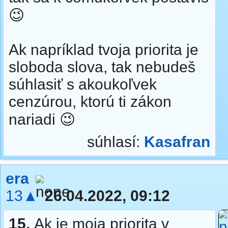
😉
Ak napríklad tvoja priorita je
sloboda slova, tak nebudeš
súhlasiť s akoukoľvek
cenzúrou, ktorú ti zákon
nariadi 😉
súhlasí:
Kasafran
era
13▲
26.04.2022, 09:12
15.
Ak je moja priorita v