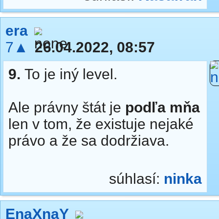
era
7▲
26.04.2022, 08:57
9.
To je iný level.
Ale právny štát je
podľa mňa
len v tom, že existuje nejaké
právo a že sa dodržiava.
súhlasí:
ninka
EnaXnaY