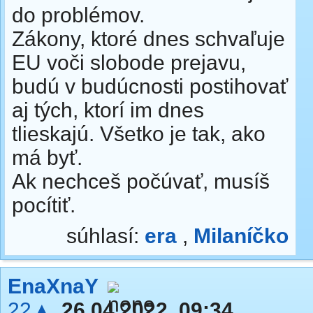
do problémov.
Zákony, ktoré dnes schvaľuje
EU voči slobode prejavu,
budú v budúcnosti postihovať
aj tých, ktorí im dnes
tlieskajú. Všetko je tak, ako
má byť.
Ak nechceš počúvať, musíš
pocítiť.
súhlasí:
era
,
Milaníčko
EnaXnaY
22▲
26.04.2022, 09:34