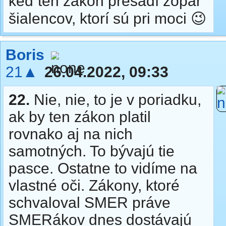
keď ten zákon presadí zopár
šialencov, ktorí sú pri moci 😉
Boris
21▲
26.04.2022, 09:33
22.
Nie, nie, to je v poriadku,
ak by ten zákon platil
rovnako aj na nich
samotných. To bývajú tie
pasce. Ostatne to vidíme na
vlastné oči. Zákony, ktoré
schvaloval SMER práve
SMERákov dnes dostávajú