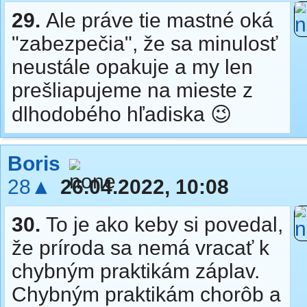
29.
Ale práve tie mastné oká
"zabezpečia", že sa minulosť
neustále opakuje a my len
prešliapujeme na mieste z
dlhodobého hľadiska 😉
Boris
28▲
26.04.2022, 10:08
30.
To je ako keby si povedal,
že príroda sa nemá vracať k
chybným praktikám záplav.
Chybným praktikám chorôb a