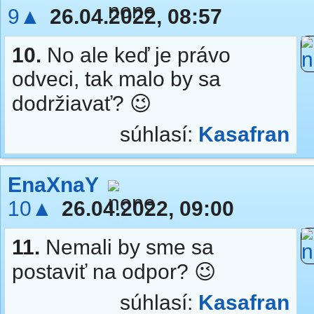
9▲
26.04.2022, 08:57
10.
No ale keď je právo
odveci, tak malo by sa
dodržiavať? 😉
súhlasí:
Kasafran
EnaXnaY
10▲
26.04.2022, 09:00
11.
Nemali by sme sa
postaviť na odpor? 😉
súhlasí:
Kasafran