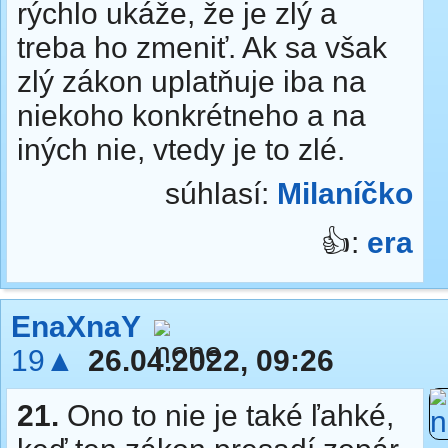
rýchlo ukáže, že je zlý a
treba ho zmeniť. Ak sa však
zlý zákon uplatňuje iba na
niekoho konkrétneho a na
iných nie, vtedy je to zlé.
súhlasí:
Milaníčko
👍:
era
EnaXnaY
19▲
26.04.2022, 09:26
21.
Ono to nie je také ľahké,