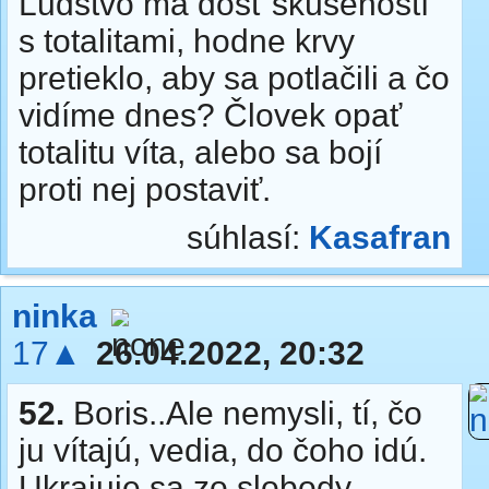
Ľudstvo má dosť skúseností
s totalitami, hodne krvy
pretieklo, aby sa potlačili a čo
vidíme dnes? Človek opať
totalitu víta, alebo sa bojí
proti nej postaviť.
súhlasí:
Kasafran
ninka
17▲
26.04.2022, 20:32
52.
Boris..Ale nemysli, tí, čo
ju vítajú, vedia, do čoho idú.
Ukrajuje sa zo slobody