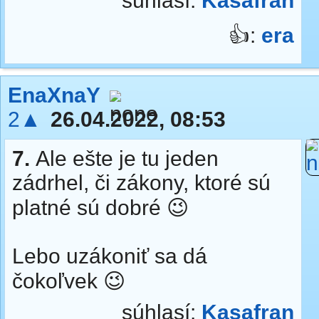
súhlasí:
Kasafran
👍:
era
EnaXnaY
2▲
26.04.2022, 08:53
7.
Ale ešte je tu jeden
zádrhel, či zákony, ktoré sú
platné sú dobré 😉
Lebo uzákoniť sa dá
čokoľvek 😉
súhlasí:
Kasafran