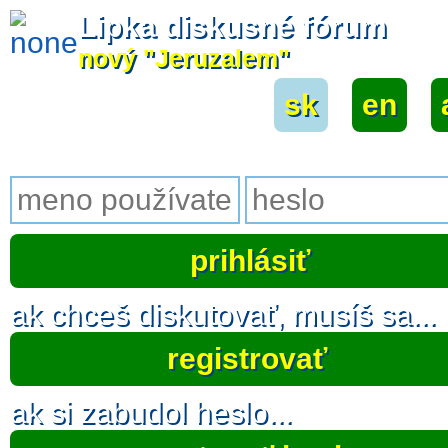
Lipka diskusné fórum
nový "Jeruzalem"
sk
|
en
|
ak chceš diskutovať, musíš sa...
registrovať
ak si zabudol heslo...