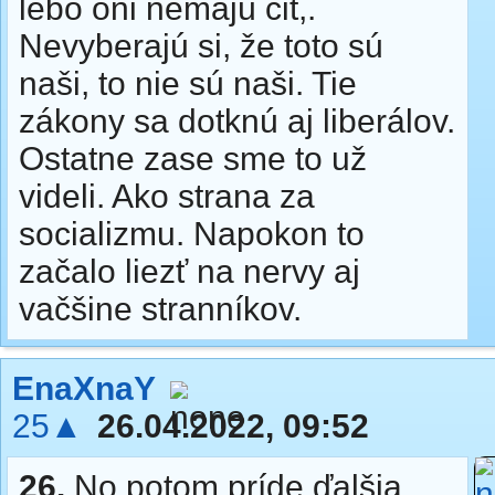
lebo oni nemajú cit,.
Nevyberajú si, že toto sú
naši, to nie sú naši. Tie
zákony sa dotknú aj liberálov.
Ostatne zase sme to už
videli. Ako strana za
socializmu. Napokon to
začalo liezť na nervy aj
vačšine stranníkov.
EnaXnaY
25▲
26.04.2022, 09:52
26.
No potom príde ďalšia