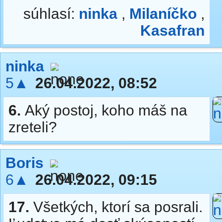
súhlasí:
ninka
,
Milaníčko
,
Kasafran
ninka
5▲
26.04.2022, 08:52
6.
Aký postoj, koho máš na
zreteli?
Boris
6▲
26.04.2022, 09:15
17.
Všetkých, ktorí sa posrali.