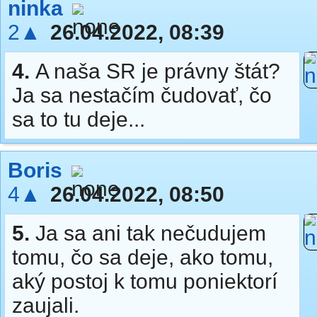
ninka
2▲
26.04.2022, 08:39
4.
A naša SR je právny štát?
Ja sa nestačím čudovať, čo
sa to tu deje...
Boris
4▲
26.04.2022, 08:50
5.
Ja sa ani tak nečudujem
tomu, čo sa deje, ako tomu,
aký postoj k tomu poniektorí
zaujali.