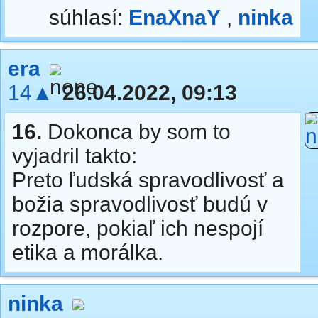
súhlasí:
EnaXnaY
,
ninka
era
14▲
26.04.2022, 09:13
16.
Dokonca by som to
vyjadril takto:
Preto ľudská spravodlivosť a
božia spravodlivosť budú v
rozpore, pokiaľ ich nespojí
etika a morálka.
ninka