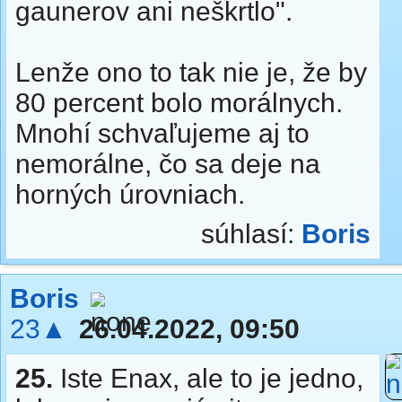
gaunerov ani neškrtlo".
Lenže ono to tak nie je, že by
80 percent bolo morálnych.
Mnohí schvaľujeme aj to
nemorálne, čo sa deje na
horných úrovniach.
súhlasí:
Boris
Boris
23▲
26.04.2022, 09:50
25.
Iste Enax, ale to je jedno,