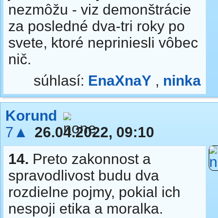
nezmôžu - viz demonštrácie
za posledné dva-tri roky po
svete, ktoré nepriniesli vôbec
nič.
súhlasí:
EnaXnaY
,
ninka
Korund
7▲
26.04.2022, 09:10
14.
Preto zakonnost a
spravodlivost budu dva
rozdielne pojmy, pokial ich
nespoji etika a moralka.