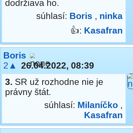
dodržiava ho.
súhlasí:
Boris
,
ninka
👍:
Kasafran
Boris
2▲
26.04.2022, 08:39
3.
SR už rozhodne nie je
právny štát.
súhlasí:
Milaníčko
,
Kasafran