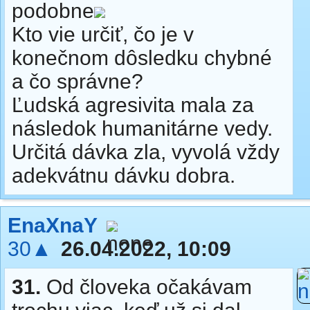
podobne
Kto vie určiť, čo je v
konečnom dôsledku chybné
a čo správne?
Ľudská agresivita mala za
následok humanitárne vedy.
Určitá dávka zla, vyvolá vždy
adekvátnu dávku dobra.
EnaXnaY
30▲
26.04.2022, 10:09
31.
Od človeka očakávam