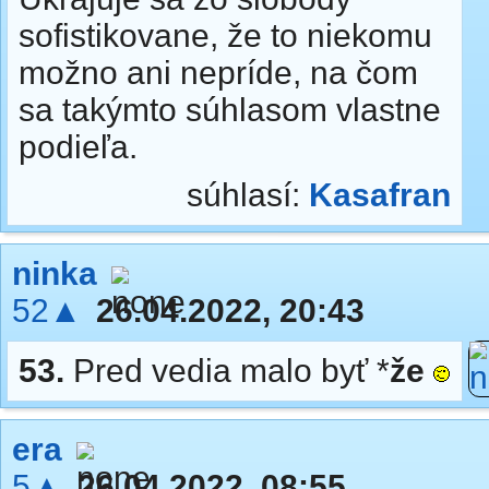
sofistikovane, že to niekomu
možno ani nepríde, na čom
sa takýmto súhlasom vlastne
podieľa.
súhlasí:
Kasafran
ninka
52▲
26.04.2022, 20:43
53.
Pred vedia malo byť *
že
era
5▲
26.04.2022, 08:55