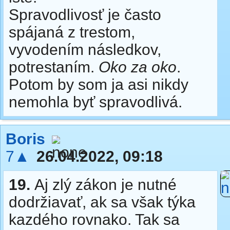
Spravodlivosť je často
spájaná z trestom,
vyvodením následkov,
potrestaním.
Oko za oko
.
Potom by som ja asi nikdy
nemohla byť spravodlivá.
Boris
7▲
26.04.2022, 09:18
19.
Aj zlý zákon je nutné
dodržiavať, ak sa však týka
kazdého rovnako. Tak sa