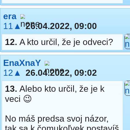
era
11▲
26.04.2022, 09:00
12.
A kto určil, že je odveci?
EnaXnaY
12▲
26.04.2022, 09:02
13.
Alebo kto určil, že je k
veci 😉
No máš predsa svoj názor,
tak sa k čomukoľvek postavíš