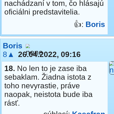
nachádzaní v tom, čo hlásajú
oficiálni predstavitelia.
👍:
Boris
Boris
8▲
26.04.2022, 09:16
18.
No len to je zase iba
sebaklam. Žiadna istota z
toho nevyrastie, práve
naopak, neistota bude iba
rásť.