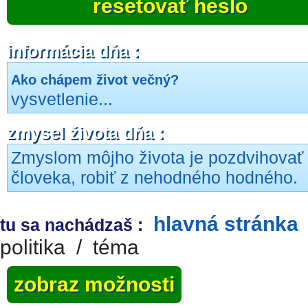
resetovať heslo
informácia dňa :
Ako chápem život večný?
vysvetlenie...
zmysel života dňa :
Zmyslom môjho života je pozdvihovať
človeka, robiť z nehodného hodného.
hlavná stránka
tu sa nachádzaš :
politika
/
téma
zobraz možnosti