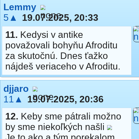
Lemmy
5▲
19.07.2025, 20:33
11.
Kedysi v antike
považovali bohyňu Afroditu
za skutočnú. Dnes ťažko
nájdeš veriaceho v Afroditu.
djjaro
11▲
19.07.2025, 20:36
12.
Keby sme pátrali možno
by sme niekoľkých našli
Je to ako a tým porekalom