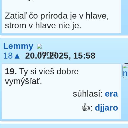
Zatiaľ čo príroda je v hlave,
strom v hlave nie je.
Lemmy
18▲
20.07.2025, 15:58
19.
Ty si vieš dobre
vymýšľať.
súhlasí:
era
👍:
djjaro