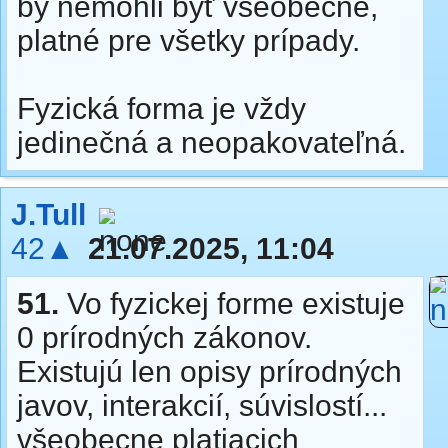
by nemohli byť všeobecné,
platné pre všetky prípady.
Fyzická forma je vždy
jedinečná a neopakovateľná.
J.Tull
42▲
21.07.2025, 11:04
51.
Vo fyzickej forme existuje
0 prírodných zákonov.
Existujú len opisy prírodných
javov, interakcií, súvislostí...
všeobecne platiacich