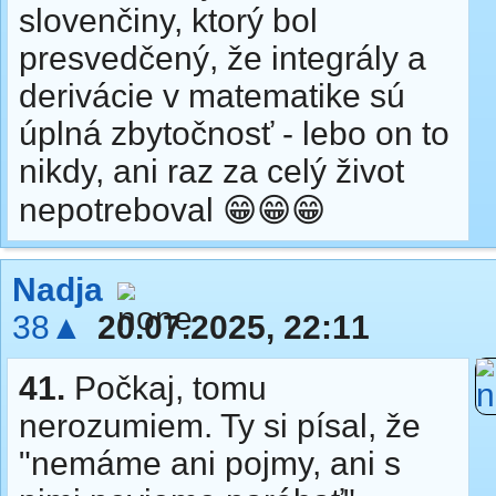
slovenčiny, ktorý bol
presvedčený, že integrály a
derivácie v matematike sú
úplná zbytočnosť - lebo on to
nikdy, ani raz za celý život
nepotreboval 😁😁😁
Nadja
38▲
20.07.2025, 22:11
41.
Počkaj, tomu
nerozumiem. Ty si písal, že
"nemáme ani pojmy, ani s