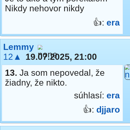
Nikdy nehovor nikdy
👍:
era
Lemmy
12▲
19.07.2025, 21:00
13.
Ja som nepovedal, že
žiadny, že nikto.
súhlasí:
era
👍:
djjaro