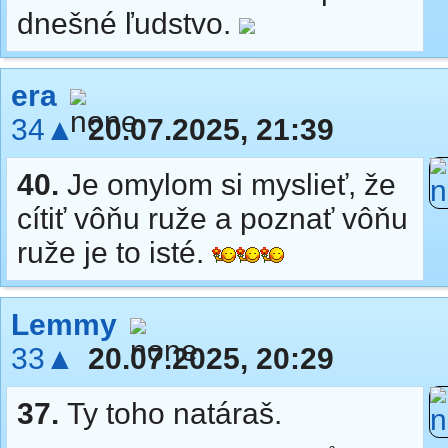
dnešné ľudstvo.
era
34▲
20.07.2025, 21:39
40.
Je omylom si myslieť, že
cítiť vôňu ruže a poznať vôňu
ruže je to isté.
Lemmy
33▲
20.07.2025, 20:29
37.
Ty toho natáraš.