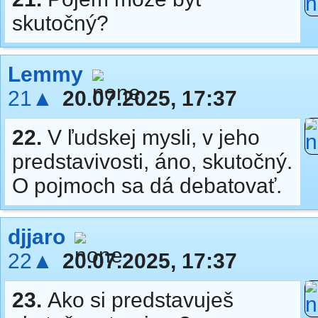
skutočný?
Lemmy
21▲
20.07.2025, 17:37
22.
V ľudskej mysli, v jeho
predstavivosti, áno, skutočný.
O pojmoch sa dá debatovať.
djjaro
22▲
20.07.2025, 17:37
23.
Ako si predstavuješ