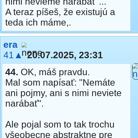
nimi nevieme narábať"...
A teraz píšeš, že existujú a
teda ich máme,.
era
41▲
20.07.2025, 23:31
44.
OK, máš pravdu.
Mal som napísať: "Nemáte
ani pojmy, ani s nimi neviete
narábať".
Ale pojal som to tak trochu
všeobecne abstraktne pre