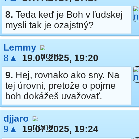
8.
Teda keď je Boh v ľudskej
mysli tak je ozajstný?
Lemmy
8▲
19.07.2025, 19:20
9.
Hej, rovnako ako sny. Na
tej úrovni, pretože o pojme
boh dokážeš uvažovať.
djjaro
9▲
19.07.2025, 19:24