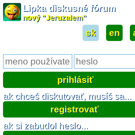
Lipka diskusné fórum
nový "Jeruzalem"
sk
|
en
|
ak chceš diskutovať, musíš sa...
registrovať
ak si zabudol heslo...