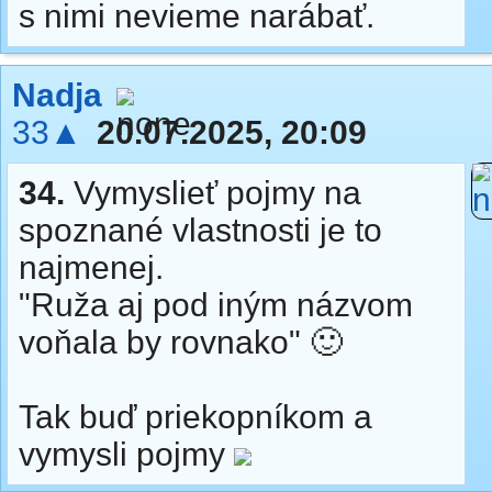
s nimi nevieme narábať.
Nadja
33▲
20.07.2025, 20:09
34.
Vymyslieť pojmy na
spoznané vlastnosti je to
najmenej.
"Ruža aj pod iným názvom
voňala by rovnako" 🙂
Tak buď priekopníkom a
vymysli pojmy