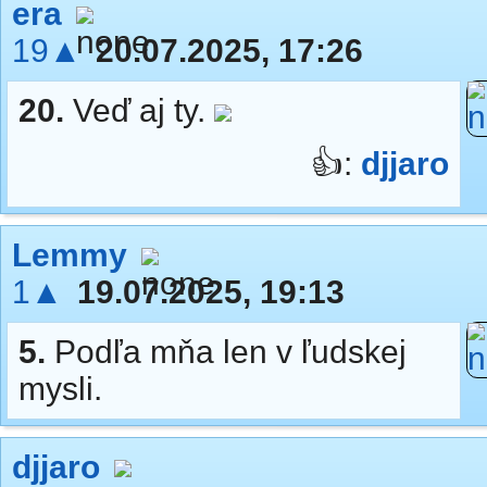
era
19▲
20.07.2025, 17:26
20.
Veď aj ty.
👍:
djjaro
Lemmy
1▲
19.07.2025, 19:13
5.
Podľa mňa len v ľudskej
mysli.
djjaro