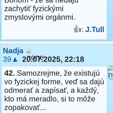
zachytiť fyzickými
zmyslovými orgánmi.
👍:
J.Tull
Nadja
39▲
20.07.2025, 22:18
42.
Samozrejme, že existujú
vo fyzickej forme, veď sa dajú
odmerať a zapísať, a každý,
kto má meradlo, si to môže
zopakovať...