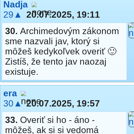
Nadja
29▲
20.07.2025, 19:11
30.
Archimedovým zákonom
sme nazvali jav, ktorý si
môžeš kedykoľvek overiť 🙂
Zistíš, že tento jav naozaj
existuje.
era
30▲
20.07.2025, 19:57
33.
Overiť si ho - áno -
môžeš, ak si si vedomá