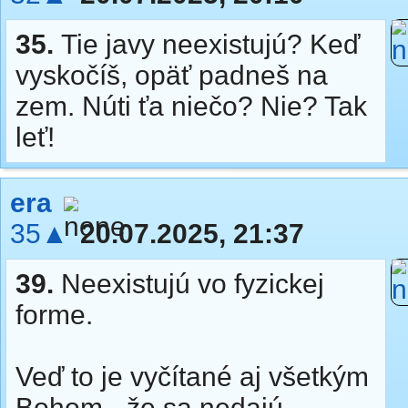
35.
Tie javy neexistujú? Keď
vyskočíš, opäť padneš na
zem. Núti ťa niečo? Nie? Tak
leť!
era
35▲
20.07.2025, 21:37
39.
Neexistujú vo fyzickej
forme.
Veď to je vyčítané aj všetkým
Bohom - že sa nedajú