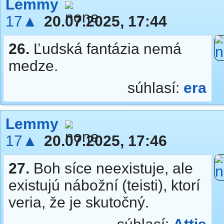
Lemmy
17▲
20.07.2025, 17:44
26.
Ľudská fantázia nemá
medze.
súhlasí:
era
Lemmy
17▲
20.07.2025, 17:46
27.
Boh síce neexistuje, ale
existujú nábožní (teisti), ktorí
veria, že je skutočný.