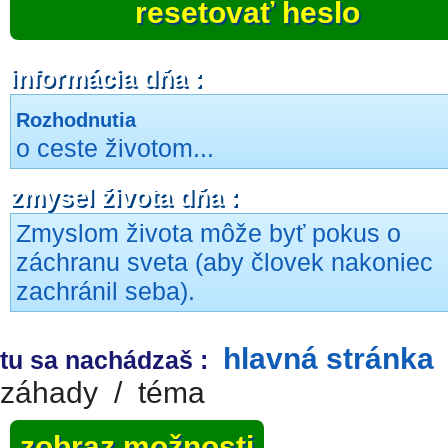
resetovať heslo
informácia dňa :
Rozhodnutia
o ceste životom...
zmysel života dňa :
Zmyslom života môže byť pokus o
záchranu sveta (aby človek nakoniec
zachránil seba).
hlavná stránka
tu sa nachádzaš :
záhady
/
téma
zobraz možnosti