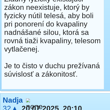
zákon neexistuje, ktorý by
fyzicky nútil telesá, aby boli
pri ponorení do kvapaliny
nadnášané silou, ktorá sa
rovná tiaži kvapaliny, telesom
vytlačenej.
Je to čisto v duchu prežívaná
súvislosť a zákonitosť.
Nadja
32▲
20.07.2025, 20:10