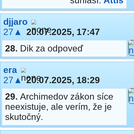
súhlasí:
Attis
djjaro
27▲
20.07.2025, 17:47
28.
Dik za odpoveď
era
27▲
20.07.2025, 18:29
29.
Archimedov zákon síce
neexistuje, ale verím, že je
skutočný.