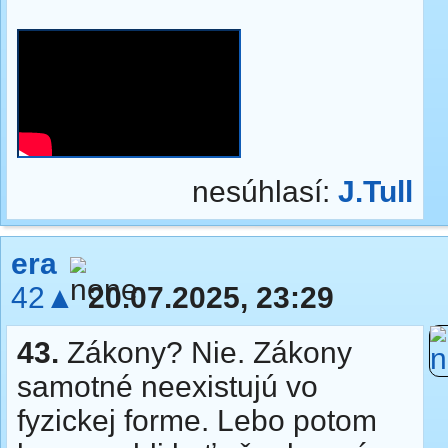
nesúhlasí:
J.Tull
era
42▲
20.07.2025, 23:29
43.
Zákony? Nie. Zákony
samotné neexistujú vo
fyzickej forme. Lebo potom