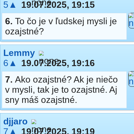
5▲
19.07.2025, 19:15
6.
To čo je v ľudskej mysli je
ozajstné?
Lemmy
6▲
19.07.2025, 19:16
7.
Ako ozajstné? Ak je niečo
v mysli, tak je to ozajstné. Aj
sny máš ozajstné.
djjaro
7▲
19.07.2025, 19:19