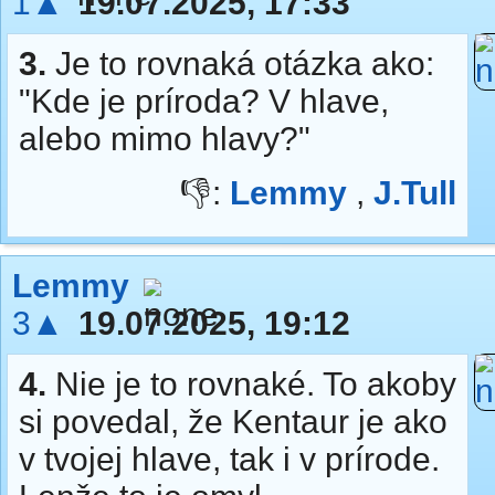
1▲
19.07.2025, 17:33
3.
Je to rovnaká otázka ako:
"Kde je príroda? V hlave,
alebo mimo hlavy?"
👎:
Lemmy
,
J.Tull
Lemmy
3▲
19.07.2025, 19:12
4.
Nie je to rovnaké. To akoby
si povedal, že Kentaur je ako
v tvojej hlave, tak i v prírode.