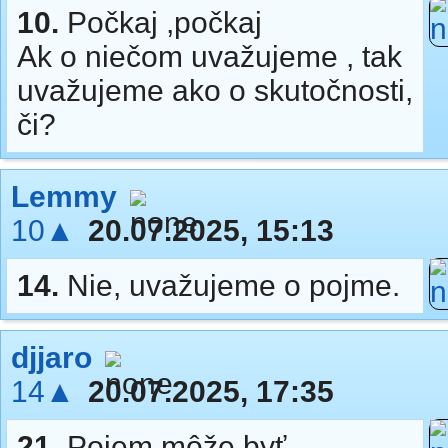
10.
Počkaj ,počkaj
Ak o niečom uvažujeme , tak
uvažujeme ako o skutočnosti,
či?
Lemmy
10▲
20.07.2025, 15:13
14.
Nie, uvažujeme o pojme.
djjaro
14▲
20.07.2025, 17:35
21.
Pojem môže byť