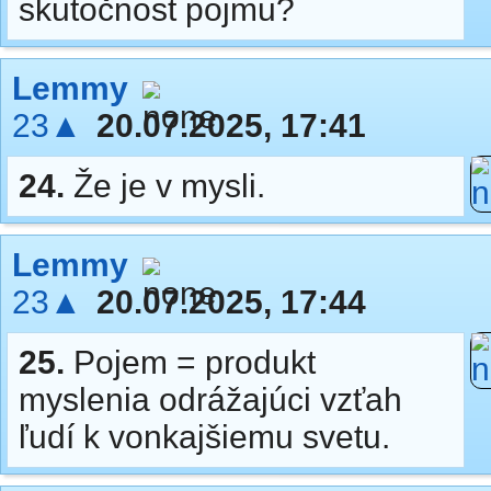
skutočnost pojmu?
Lemmy
23▲
20.07.2025, 17:41
24.
Že je v mysli.
Lemmy
23▲
20.07.2025, 17:44
25.
Pojem = produkt
myslenia odrážajúci vzťah
ľudí k vonkajšiemu svetu.