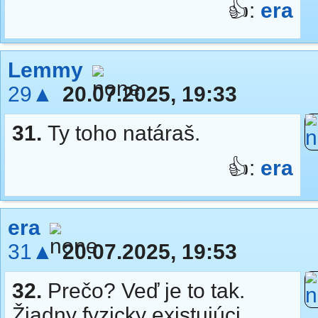
👍:
era
Lemmy
29▲
20.07.2025, 19:33
31.
Ty toho natáraš.
👍:
era
era
31▲
20.07.2025, 19:53
32.
Prečo? Veď je to tak.
Žiadny fyzicky existujúci