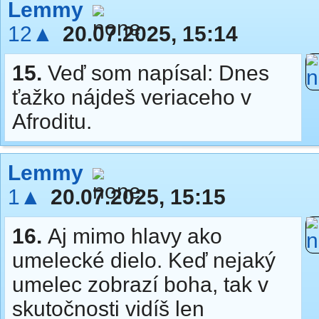
Lemmy
12▲
20.07.2025, 15:14
15.
Veď som napísal: Dnes
ťažko nájdeš veriaceho v
Afroditu.
Lemmy
1▲
20.07.2025, 15:15
16.
Aj mimo hlavy ako
umelecké dielo. Keď nejaký
umelec zobrazí boha, tak v
skutočnosti vidíš len