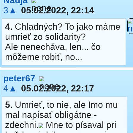
Nadja
3▲
05.02.2022, 22:14
4.
Chladných? To jako máme
umrieť zo solidarity?
Ale nenecháva, len... čo
môžeme robiť, no...
peter67
4▲
05.02.2022, 22:17
5.
Umrieť, to nie, ale Imo mu
mal napísať obligátne -
zdechni.
Mne to písaval pri