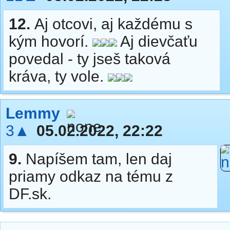
12.
Aj otcovi, aj každému s
kým hovorí.
Aj dievčaťu
povedal - ty jseš taková
kráva, ty vole.
Lemmy
3▲
05.02.2022, 22:22
9.
Napíšem tam, len daj
priamy odkaz na tému z
DF.sk.