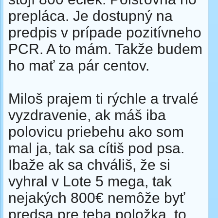
prepláca. Je dostupný na
predpis v prípade pozitívneho
PCR. A to mám. Takže budem
ho mať za pár centov.
Miloš prajem ti rýchle a trvalé
vyzdravenie, ak máš iba
polovicu priebehu ako som
mal ja, tak sa cítiš pod psa.
Ibaže ak sa chváliš, že si
vyhral v Lote 5 mega, tak
nejakých 800€ nemôže byť
predsa pre teba položka, to