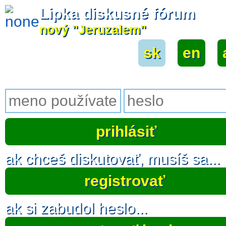
Lipka diskusné fórum
nový "Jeruzalem"
sk
|
en
|
ak chceš diskutovať, musíš sa...
registrovať
ak si zabudol heslo...