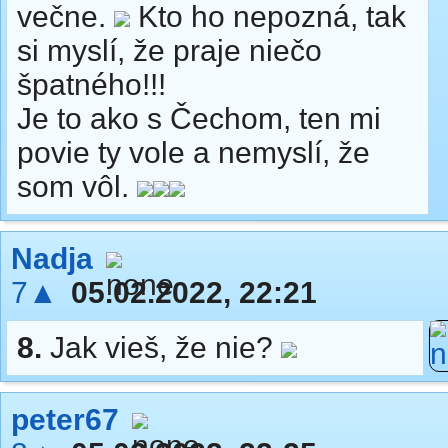
večne.
Kto ho nepozná, tak
si myslí, že praje niečo
špatného!!!
Je to ako s Čechom, ten mi
povie ty vole a nemyslí, že
som vôl.
Nadja
7▲
05.02.2022, 22:21
8.
Jak vieš, že nie?
peter67