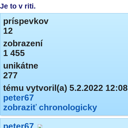
Je to v riti.
príspevkov
12
zobrazení
1 455
unikátne
277
tému vytvoril(a) 5.2.2022 12:08
peter67
zobraziť chronologicky
peter67