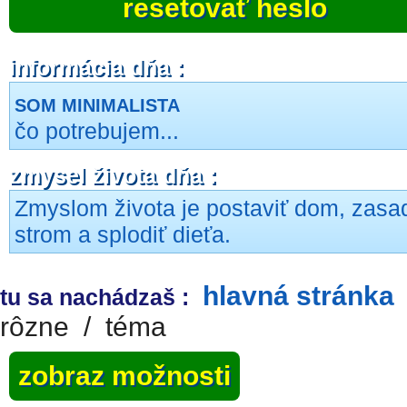
resetovať heslo
informácia dňa :
SOM MINIMALISTA
čo potrebujem...
zmysel života dňa :
Zmyslom života je postaviť dom, zasad
strom a splodiť dieťa.
hlavná stránka
tu sa nachádzaš :
rôzne
/
téma
zobraz možnosti