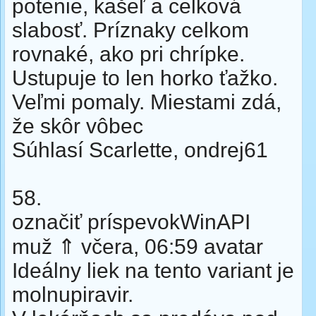
potenie, kašeľ a celková
slabosť. Príznaky celkom
rovnaké, ako pri chrípke.
Ustupuje to len horko ťažko.
Veľmi pomaly. Miestami zdá,
že skôr vôbec
Súhlasí Scarlette, ondrej61
58.
označiť príspevokWinAPI
muž ⇑ včera, 06:59 avatar
Ideálny liek na tento variant je
molnupiravir.