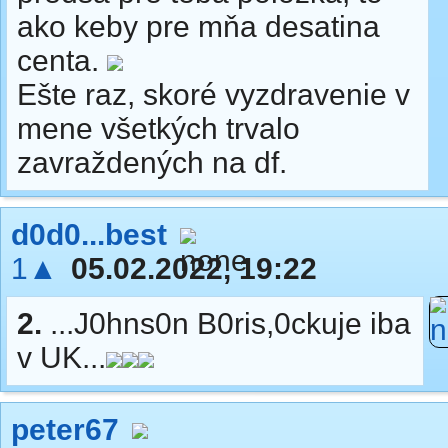
ako keby pre mňa desatina
centa.
Ešte raz, skoré vyzdravenie v
mene všetkých trvalo
zavraždených na df.
d0d0...best
1▲
05.02.2022, 19:22
2.
...J0hns0n B0ris,0ckuje iba
v UK...
peter67