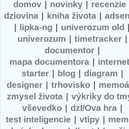
domov
|
novinky
|
recenzie
dziovina
|
kniha života
|
adse
|
lipka-ng
|
univerozum old
univerozum
|
timetracker
|
documentor
|
mapa documentora
|
interne
starter
|
blog
|
diagram
|
designer
|
trhovisko
|
memoá
zmysel života
|
výkriky do tm
vševedko
|
dzI/Ova hra
|
test inteligencie
|
vtipy
|
mem