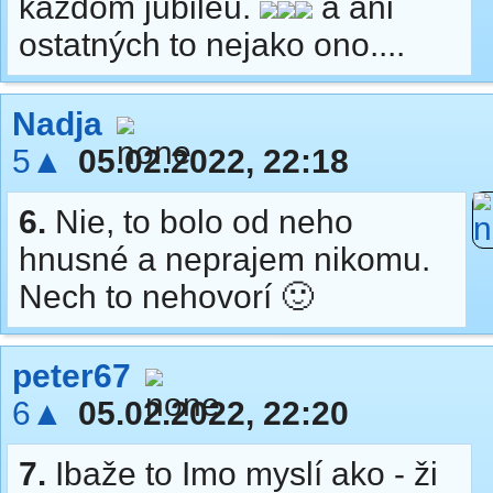
každom jubileu.
a ani
ostatných to nejako ono....
Nadja
5▲
05.02.2022, 22:18
6.
Nie, to bolo od neho
hnusné a neprajem nikomu.
Nech to nehovorí 🙂
peter67
6▲
05.02.2022, 22:20
7.
Ibaže to Imo myslí ako - ži