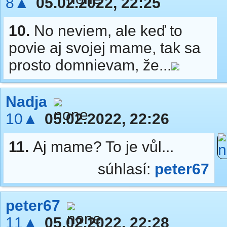
8▲
05.02.2022, 22:25
10.
No neviem, ale keď to
povie aj svojej mame, tak sa
prosto domnievam, že...
Nadja
10▲
05.02.2022, 22:26
11.
Aj mame? To je vůl...
súhlasí:
peter67
peter67
11▲
05.02.2022, 22:28