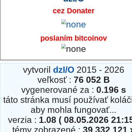
cez Donater
poslaním bitcoinov
vytvoril
dzI/O
2015 - 2026
veľkosť :
76 052 B
vygenerované za :
0.196 s
táto stránka musí používať koláč
aby mohla fungovať...
verzia :
1.08 ( 08.05.2026 21:15
témy zobrazené :
39 332 121 