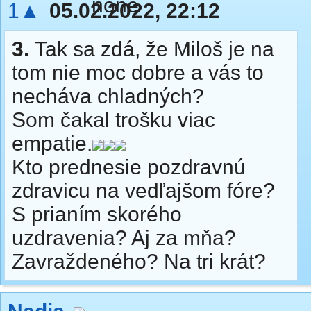
1▲
05.02.2022, 22:12
3.
Tak sa zdá, že Miloš je na
tom nie moc dobre a vás to
necháva chladných?
Som čakal trošku viac
empatie.
Kto prednesie pozdravnú
zdravicu na vedľajšom fóre?
S prianím skorého
uzdravenia? Aj za mňa?
Zavraždeného? Na tri krát?