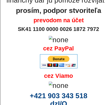
finančný dar ju pomôže rozvíjať.
prosím, podpor stvoriteľa
prevodom na účet
SK41 1100 0000 0026 1872 7972
cez PayPal
cez Viamo
+421 903 343 518
dzI/O