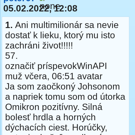
05.02.2022, 12:08
1.
Ani multimilionár sa nevie
dostať k lieku, ktorý mu isto
zachráni život!!!!!
57.
označiť príspevokWinAPI
muž včera, 06:51 avatar
Ja som zaočkoný Johsonom
a napriek tomu som od útorka
Omikron pozitívny. Silná
bolesť hrdla a horných
dýchacích ciest. Horúčky,