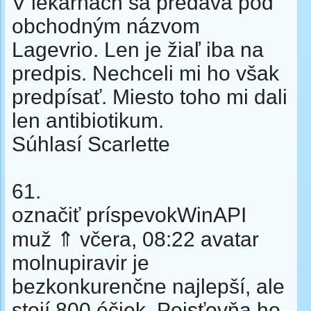
V lekárňach sa predáva pod
obchodným názvom
Lagevrio. Len je žiaľ iba na
predpis. Nechceli mi ho však
predpísať. Miesto toho mi dali
len antibiotikum.
Súhlasí Scarlette
61.
označiť príspevokWinAPI
muž ⇑ včera, 08:22 avatar
molnupiravir je
bezkonkurenčne najlepší, ale
stojí 800 éčiek. Poisťovňa ho