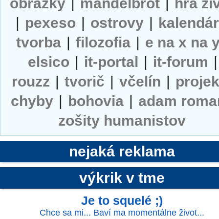
obrázky
|
mandelbrot
|
hra ži
|
pexeso
|
ostrovy
|
kalendá
tvorba
|
filozofia
|
e na x na 
elsico
|
it-portal
|
it-forum
|
rouzz
|
tvorič
|
včelín
|
projek
chyby
|
bohovia
|
adam roma
zošity humanistov
nejaká reklama
výkrik v tme
Je to squelé ;)
Chce sa mi... Baví ma momentálne život...