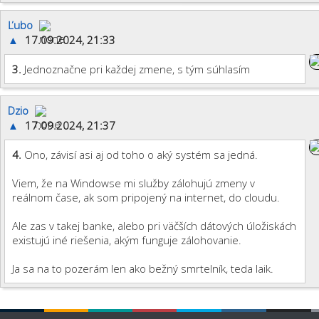
Ľubo
▲
17.09.2024, 21:33
3.
Jednoznačne pri každej zmene, s tým súhlasím
Dzio
▲
17.09.2024, 21:37
4.
Ono, závisí asi aj od toho o aký systém sa jedná.
Viem, že na Windowse mi služby zálohujú zmeny v
reálnom čase, ak som pripojený na internet, do cloudu.
Ale zas v takej banke, alebo pri väčších dátových úložiskách
existujú iné riešenia, akým funguje zálohovanie.
Ja sa na to pozerám len ako bežný smrtelník, teda laik.