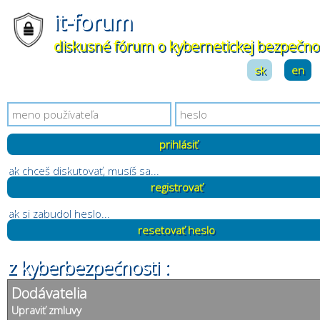
it-forum
diskusné fórum o kybernetickej bezpečno
sk
|
en
ak chceš diskutovať, musíš sa...
registrovať
ak si zabudol heslo...
resetovať heslo
z kyberbezpečnosti :
Dodávatelia
Upraviť zmluvy