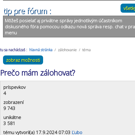
všetk
tip pre fórum :
Môžeš posielať aj privátne správy jednotlivým účastníkom
diskusného fóra pomocou odkazu nová správa resp. chat v pr
menu
tu sa nachádzaš :
hlavná stránka
/
zálohovanie
/
téma
zobraz možnosti
Prečo mám zálohovať?
príspevkov
4
zobrazení
9 743
unikátne
3 581
tému vytvoril(a) 17.9.2024 07:03
Ľubo