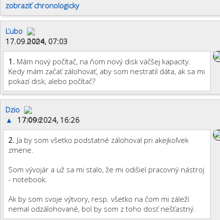
zobraziť chronologicky
Ľubo
17.09.2024, 07:03
1.
Mám nový počítač, na ňom nový disk väčšej kapacity.
Kedy mám začať zálohovať, aby som nestratil dáta, ak sa mi
pokazí disk, alebo počítač?
Dzio
▲
17.09.2024, 16:26
2.
Ja by som všetko podstatné zálohoval pri akejkoľvek
zmene.
Som vývojár a už sa mi stalo, že mi odišiel pracovný nástroj
- notebook.
Ak by som svoje výtvory, resp. všetko na čom mi záleží
nemal odzálohované, bol by som z toho dosť nešťastný.