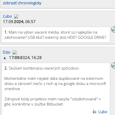
zobraziť chronologicky
Ľubo
17.09.2024, 06:57
1.
Mám na výber viaceré média. ktoré sú najlepšie na
zálohovanie? USB kľúč? externý disk HDD? GOOGLE DRIVE?
Dzio
▲
17.09.2024, 16:28
2.
Skúšam kombináciu viacerých spôsobov.
Momentálne mám nejaké dáta duplikované na externom
disku a zároveň niečo z nich aj na google disku a microsoft
onedrive.
Zdrojové kódy projektov mám navyše "odzálohované" v
gite, konkrétne v službe Bitbucket.
👍:
Ľubo