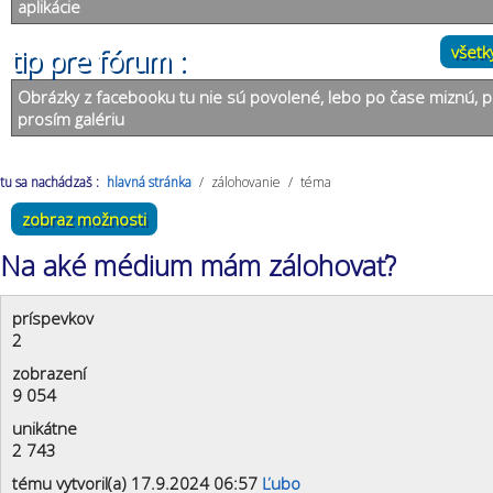
aplikácie
všetk
tip pre fórum :
Obrázky z facebooku tu nie sú povolené, lebo po čase miznú, p
prosím galériu
tu sa nachádzaš :
hlavná stránka
/
zálohovanie
/
téma
zobraz možnosti
Na aké médium mám zálohovať?
príspevkov
2
zobrazení
9 054
unikátne
2 743
tému vytvoril(a) 17.9.2024 06:57
Ľubo