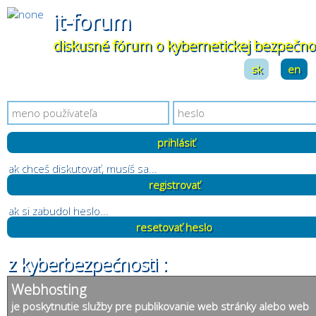
it-forum
diskusné fórum o kybernetickej bezpečno
sk
|
en
ak chceš diskutovať, musíš sa...
registrovať
ak si zabudol heslo...
resetovať heslo
z kyberbezpečnosti :
Webhosting
je poskytnutie služby pre publikovanie web stránky alebo web