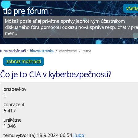
všetk
tip pre fórum :
Môžeš posielať aj privátne správy jednotlivým účastníkom
diskusného fóra pomocou odkazu nová správa resp. chat v pr
menu
tu sa nachádzaš :
hlavná stránka
/
všeobecné
/
téma
zobraz možnosti
Čo je to CIA v kyberbezpečnosti?
príspevkov
1
zobrazení
6 417
unikátne
1 346
tému vytvoril(a) 18.9.2024 06:54
Ľubo