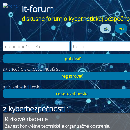
it-forum
diskusné fórum o kybernetickej bezpečno
sk
|
en
ak chceš diskutovať, musíš sa...
registrovať
ak si zabudol heslo...
resetovať heslo
z kyberbezpečnosti :
Rizikové riadenie
Zaviesť konkrétne technické a organizačné opatrenia.