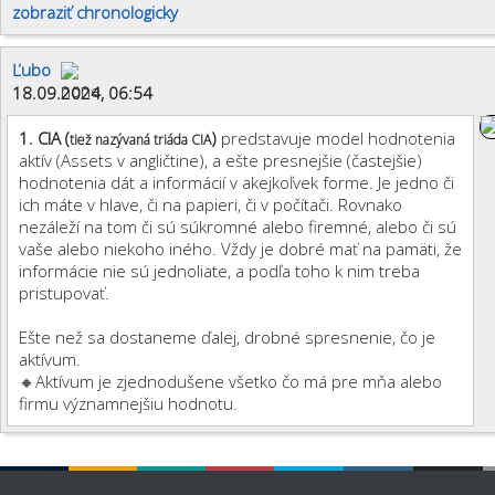
zobraziť chronologicky
Ľubo
18.09.2024, 06:54
1.
CIA (
)
predstavuje model hodnotenia
tiež nazývaná triáda CIA
aktív (Assets v angličtine), a ešte presnejšie (častejšie)
hodnotenia dát a informácií v akejkoľvek forme. Je jedno či
ich máte v hlave, či na papieri, či v počítači. Rovnako
nezáleží na tom či sú súkromné alebo firemné, alebo či sú
vaše alebo niekoho iného. Vždy je dobré mať na pamäti, že
informácie nie sú jednoliate, a podľa toho k nim treba
pristupovať.
Ešte než sa dostaneme ďalej, drobné spresnenie, čo je
aktívum.
🔸Aktívum je zjednodušene všetko čo má pre mňa alebo
firmu významnejšiu hodnotu.