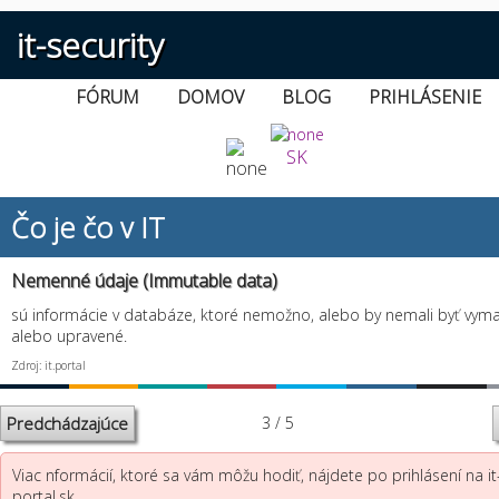
it-security
FÓRUM
DOMOV
BLOG
PRIHLÁSENIE
SK
Čo je čo v IT
Nemenné údaje (Immutable data)
sú informácie v databáze, ktoré nemožno, alebo by nemali byť vym
alebo upravené.
Zdroj: it.portal
Predchádzajúce
3 / 5
Viac nformácií, ktoré sa vám môžu hodiť, nájdete po prihlásení na it
portal.sk