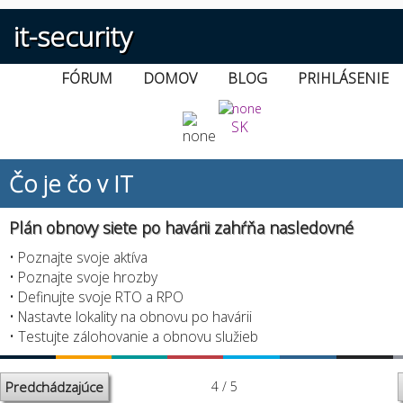
it-security
FÓRUM
DOMOV
BLOG
PRIHLÁSENIE
SK
Čo je čo v IT
Plán obnovy siete po havárii zahŕňa nasledovné
• Poznajte svoje aktíva
• Poznajte svoje hrozby
• Definujte svoje RTO a RPO
• Nastavte lokality na obnovu po havárii
• Testujte zálohovanie a obnovu služieb
Predchádzajúce
4 / 5