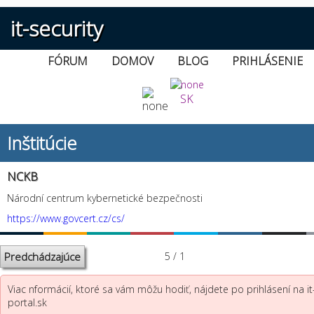
it-security
FÓRUM
DOMOV
BLOG
PRIHLÁSENIE
SK
Inštitúcie
NCKB
Národní centrum kybernetické bezpečnosti
https://www.govcert.cz/cs/
Predchádzajúce
5 / 1
Viac nformácií, ktoré sa vám môžu hodiť, nájdete po prihlásení na it
portal.sk