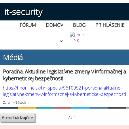
it-security
FÓRUM
DOMOV
BLOG
PRIHLÁSENIE
SK
Médiá
Poradňa: Aktuálne legislatívne zmeny v informačnej a
kybernetickej bezpečnosti
https://hnonline.sk/hn-special/96100921-poradna-aktualne-
legislativne-zmeny-v-informacnej-a-kybernetickej-bezpecnosti
Zdroj: HN špeciál
Predchádzajúce
2 / 1