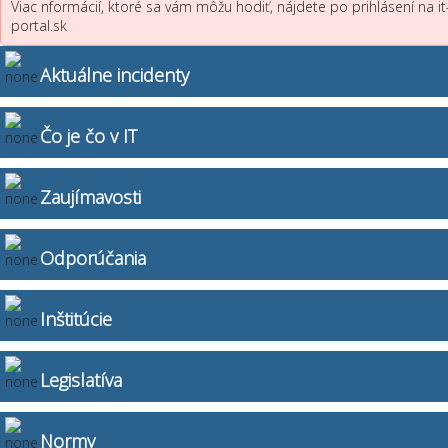
Viac nformácií, ktoré sa vám môžu hodiť, nájdete po prihlásení na it
portal.sk
Aktuálne incidenty
Čo je čo v IT
Zaujímavosti
Odporúčania
Inštitúcie
Legislatíva
Normy