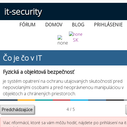
it-security
FÓRUM
DOMOV
BLOG
PRIHLÁSENIE
SK
Čo je čo v IT
Fyzická a objektová bezpečnosť
je systém opatrení na ochranu utajovaných skutočností pred
nepovolanými osobami a pred neoprávnenou manipuláciou v
objektoch a chránených priestoroch.
Predchádzajúce
4 / 5
Viac nformácií, ktoré sa vám môžu hodiť, nájdete po prihlásení na it