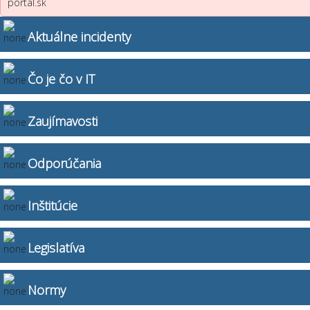
portal.sk
Aktuálne incidenty
Čo je čo v IT
Zaujímavosti
Odporúčania
Inštitúcie
Legislatíva
Normy