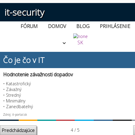
it-security
FÓRUM
DOMOV
BLOG
PRIHLÁSENIE
SK
Čo je čo v IT
Hodnotenie závažnosti dopadov
• Katastrofický
• Závažný
• Stredný
• Minimálny
• Zanedbateľný
Zdroj: it-portal.sk
Predchádzajúce
4 / 5