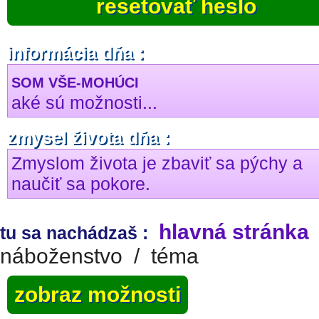
resetovať heslo
informácia dňa :
SOM VŠE-MOHÚCI
aké sú možnosti...
zmysel života dňa :
Zmyslom života je zbaviť sa pýchy a
naučiť sa pokore.
hlavná stránka
tu sa nachádzaš :
náboženstvo
/
téma
zobraz možnosti