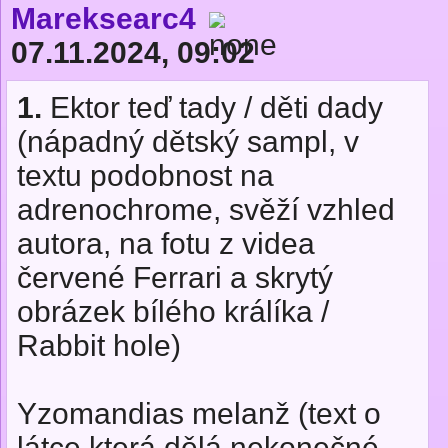
Mareksearc4
07.11.2024, 09:02
1.
Ektor teď tady / děti dady
(nápadný dětský sampl, v
textu podobnost na
adrenochrome, svěží vzhled
autora, na fotu z videa
červené Ferrari a skrytý
obrázek bílého králíka /
Rabbit hole)
Yzomandias melanž (text o
látce která dělá nekonečné