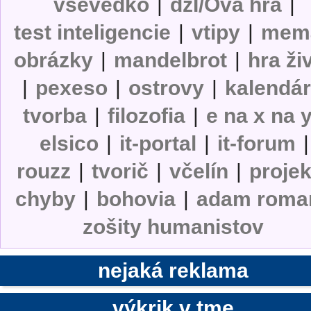
vševedko
|
dzI/Ova hra
|
test inteligencie
|
vtipy
|
mem
obrázky
|
mandelbrot
|
hra ži
|
pexeso
|
ostrovy
|
kalendá
tvorba
|
filozofia
|
e na x na 
elsico
|
it-portal
|
it-forum
|
rouzz
|
tvorič
|
včelín
|
projek
chyby
|
bohovia
|
adam roma
zošity humanistov
nejaká reklama
výkrik v tme