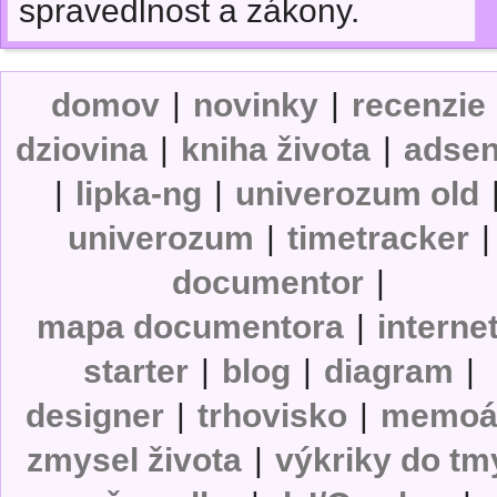
spravedlnost a zákony.
domov
|
novinky
|
recenzie
dziovina
|
kniha života
|
adse
|
lipka-ng
|
univerozum old
univerozum
|
timetracker
|
documentor
|
mapa documentora
|
interne
starter
|
blog
|
diagram
|
designer
|
trhovisko
|
memoá
zmysel života
|
výkriky do tm