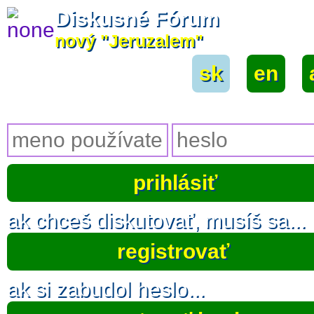
Diskusné Fórum
nový "Jeruzalem"
sk
|
en
|
ak chceš diskutovať, musíš sa...
registrovať
ak si zabudol heslo...