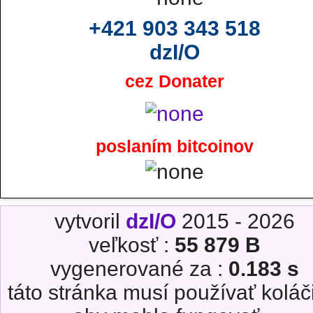
+421 903 343 518
dzI/O
cez Donater
poslaním bitcoinov
vytvoril
dzI/O
2015 - 2026
veľkosť :
55 879 B
vygenerované za :
0.183 s
táto stránka musí používať koláč