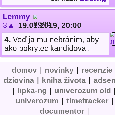
Lemmy
3▲
19.01.2019, 20:00
4.
Veď ja mu nebránim, aby
ako pokrytec kandidoval.
domov
|
novinky
|
recenzie
dziovina
|
kniha života
|
adse
|
lipka-ng
|
univerozum old
univerozum
|
timetracker
|
documentor
|