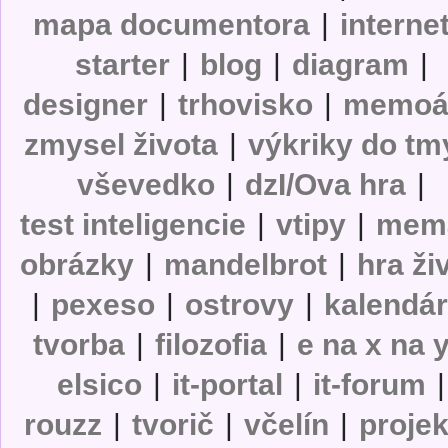
mapa documentora
|
interne
starter
|
blog
|
diagram
|
designer
|
trhovisko
|
memoá
zmysel života
|
výkriky do tm
vševedko
|
dzI/Ova hra
|
test inteligencie
|
vtipy
|
mem
obrázky
|
mandelbrot
|
hra ži
|
pexeso
|
ostrovy
|
kalendá
tvorba
|
filozofia
|
e na x na 
elsico
|
it-portal
|
it-forum
|
rouzz
|
tvorič
|
včelín
|
projek