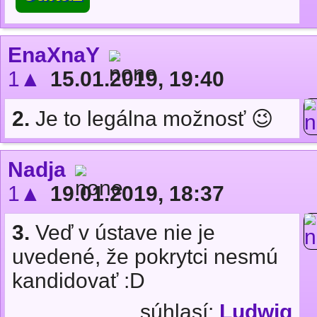
EnaXnaY
1▲
15.01.2019, 19:40
2.
Je to legálna možnosť 😉
Nadja
1▲
19.01.2019, 18:37
3.
Veď v ústave nie je
uvedené, že pokrytci nesmú
kandidovať :D
súhlasí:
Ludwig