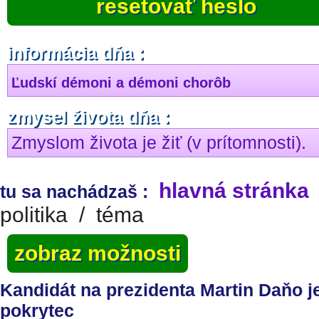
resetovať heslo
informácia dňa :
Ľudskí démoni a démoni chorôb
zmysel života dňa :
Zmyslom života je žiť (v prítomnosti).
hlavná stránka
tu sa nachádzaš :
politika
/
téma
zobraz možnosti
Kandidát na prezidenta Martin Daňo j
pokrytec