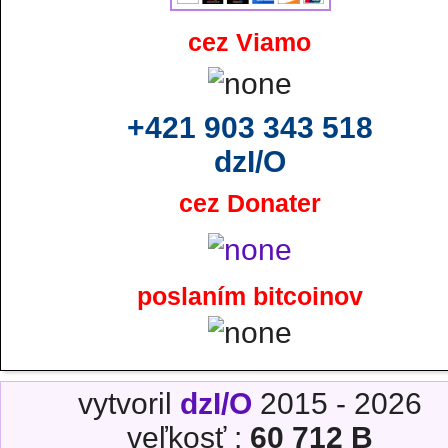
cez Viamo
+421 903 343 518
dzI/O
cez Donater
poslaním bitcoinov
vytvoril
dzI/O
2015 - 2026
veľkosť :
60 712 B