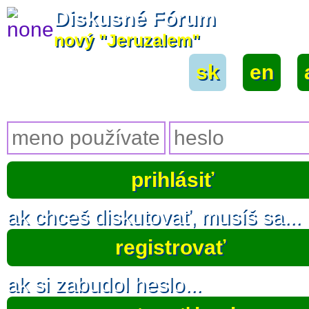
Diskusné Fórum
nový "Jeruzalem"
sk
|
en
|
ak chceš diskutovať, musíš sa...
registrovať
ak si zabudol heslo...