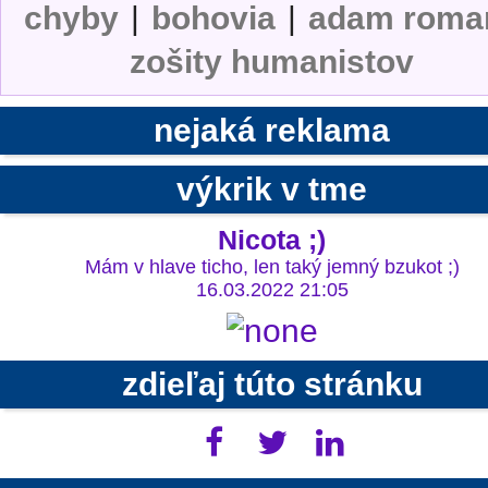
chyby
|
bohovia
|
adam roma
zošity humanistov
nejaká reklama
výkrik v tme
Nicota ;)
Mám v hlave ticho, len taký jemný bzukot ;)
16.03.2022 21:05
zdieľaj túto stránku