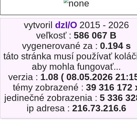
vytvoril
dzI/O
2015 - 2026
veľkosť :
586 067 B
vygenerované za :
0.194 s
táto stránka musí používať koláč
aby mohla fungovať...
verzia :
1.08 ( 08.05.2026 21:15
témy zobrazené :
39 316 172 
jedinečné zobrazenia :
5 336 32
ip adresa :
216.73.216.6