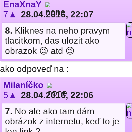
EnaXnaY
7▲
28.04.2016, 22:07
8.
Kliknes na neho pravym
tlacitkom, das ulozit ako
obrazok 😉 atd 😉
ako odpoveď na :
Milaníčko
5▲
28.04.2016, 22:06
7.
No ale ako tam dám
obrázok z internetu, keď to je
len link ?