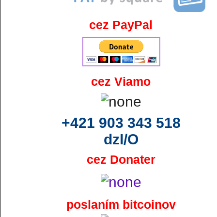
cez PayPal
cez Viamo
+421 903 343 518
dzI/O
cez Donater
poslaním bitcoinov