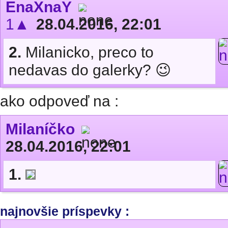
EnaXnaY
1▲
28.04.2016, 22:01
2.
Milanicko, preco to
nedavas do galerky? 😉
ako odpoveď na :
Milaníčko
28.04.2016, 22:01
1.
najnovšie príspevky :