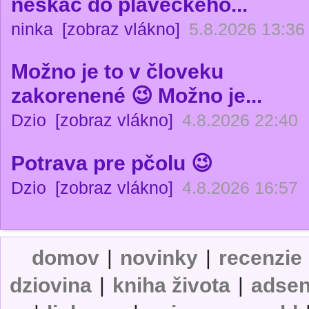
neskáč do plaveckého...
ninka
[zobraz vlákno]
5.8.2026 13:36
Možno je to v človeku
zakorenené 😉 Možno je...
Dzio
[zobraz vlákno]
4.8.2026 22:40
Potrava pre pčolu 😉
Dzio
[zobraz vlákno]
4.8.2026 16:57
domov
|
novinky
|
recenzie
dziovina
|
kniha života
|
adse