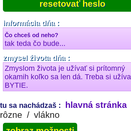
resetovať heslo
informácia dňa :
Čo chceš od neho?
tak teda čo bude...
zmysel života dňa :
Zmyslom života je užívať si prítomný
okamih koľko sa len dá. Treba si užíva
BYTIE.
hlavná stránka
tu sa nachádzaš :
rôzne
/
vlákno
zobraz možnosti