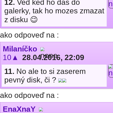
12.
Ved ked ho das do
galerky, tak ho mozes zmazat
z disku 😉
ako odpoveď na :
Milaníčko
10▲
28.04.2016, 22:09
11.
No ale to si zaserem
pevný disk, či ?
ako odpoveď na :
EnaXnaY