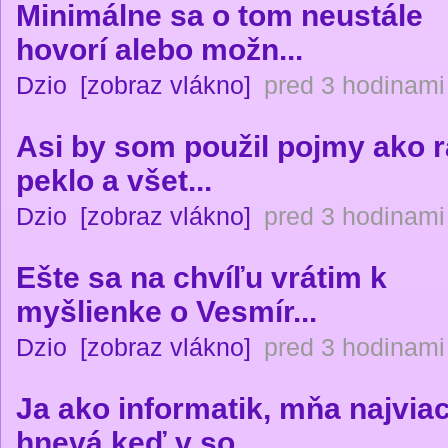
Minimálne sa o tom neustále
hovorí alebo možn...
Dzio
[zobraz vlákno]
pred 3 hodinami
Asi by som použil pojmy ako r
peklo a všet...
Dzio
[zobraz vlákno]
pred 3 hodinami
Ešte sa na chvíľu vrátim k
myšlienke o Vesmír...
Dzio
[zobraz vlákno]
pred 3 hodinami
Ja ako informatik, mňa najvia
hnevá keď v so...