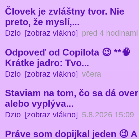
Človek je zvláštny tvor. Nie
preto, že myslí,...
Dzio
[zobraz vlákno]
pred 4 hodinami
Odpoveď od Copilota 😉 **🧠
Krátke jadro: Tvo...
Dzio
[zobraz vlákno]
včera
Staviam na tom, čo sa dá over
alebo vyplýva...
Dzio
[zobraz vlákno]
5.8.2026 15:09
Práve som dopijkal jeden 😉 A