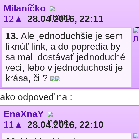
Milaníčko
12▲
28.04.2016, 22:11
13.
Ale jednoduchšie je sem
fiknúť link, a do popredia by
sa mali dostávať jednoduché
veci, lebo v jednoduchosti je
krása, či ?
ako odpoveď na :
EnaXnaY
11▲
28.04.2016, 22:10