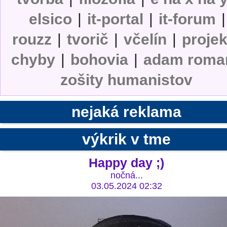
elsico
|
it-portal
|
it-forum
|
rouzz
|
tvorič
|
včelín
|
projek
chyby
|
bohovia
|
adam roma
zošity humanistov
nejaká reklama
výkrik v tme
Happy day ;)
nočná...
03.05.2024 02:32