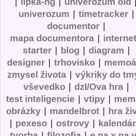
|
lipka-ng
|
univerozum old
univerozum
|
timetracker
|
documentor
|
mapa documentora
|
interne
starter
|
blog
|
diagram
|
designer
|
trhovisko
|
memoá
zmysel života
|
výkriky do tm
vševedko
|
dzI/Ova hra
|
test inteligencie
|
vtipy
|
mem
obrázky
|
mandelbrot
|
hra ži
|
pexeso
|
ostrovy
|
kalendá
tvorba
|
filozofia
|
e na x na 