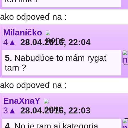
ako odpoveď na :
Milaníčko
4▲
28.04.2016, 22:04
5.
Nabudúce to mám rygať
tam ?
ako odpoveď na :
EnaXnaY
3▲
28.04.2016, 22:03
4.
No je tam aj kategoria