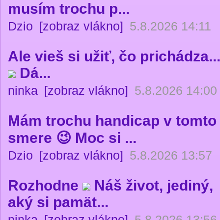
musím trochu p...
Dzio
[zobraz vlákno]
5.8.2026 14:11
Ale vieš si užiť, čo prichádza..
Dá...
ninka
[zobraz vlákno]
5.8.2026 14:00
Mám trochu handicap v tomto
smere 😉 Moc si ...
Dzio
[zobraz vlákno]
5.8.2026 13:57
Rozhodne
Náš život, jediný,
aký si pamät...
ninka
[zobraz vlákno]
5.8.2026 13:56