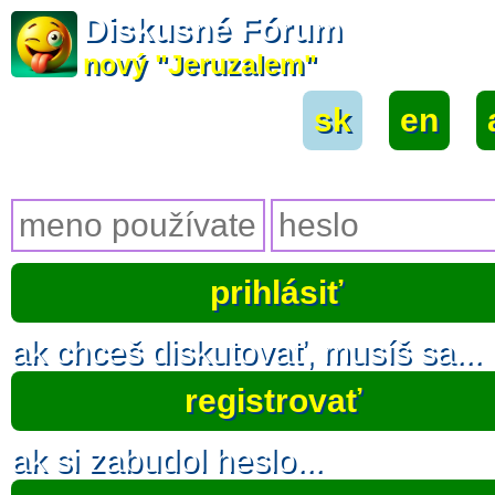
Diskusné Fórum
nový "Jeruzalem"
sk
|
en
|
ak chceš diskutovať, musíš sa...
registrovať
ak si zabudol heslo...