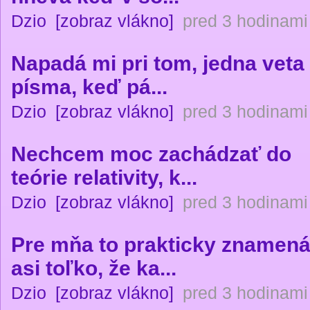
Dzio
[zobraz vlákno]
pred 3 hodinami
Napadá mi pri tom, jedna veta
písma, keď pá...
Dzio
[zobraz vlákno]
pred 3 hodinami
Nechcem moc zachádzať do
teórie relativity, k...
Dzio
[zobraz vlákno]
pred 3 hodinami
Pre mňa to prakticky znamen
asi toľko, že ka...
Dzio
[zobraz vlákno]
pred 3 hodinami