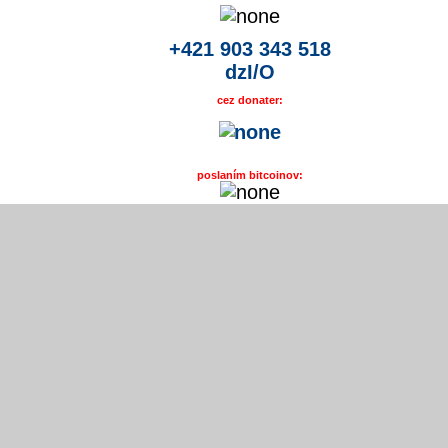
+421 903 343 518
dzI/O
cez donater:
poslaním bitcoinov: