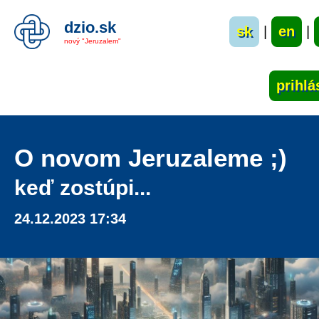
dzio.sk
sk
|
en
|
nový "Jeruzalem"
O novom Jeruzaleme ;)
keď zostúpi...
24.12.2023 17:34