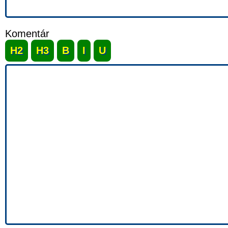
Komentár
H2
H3
B
I
U