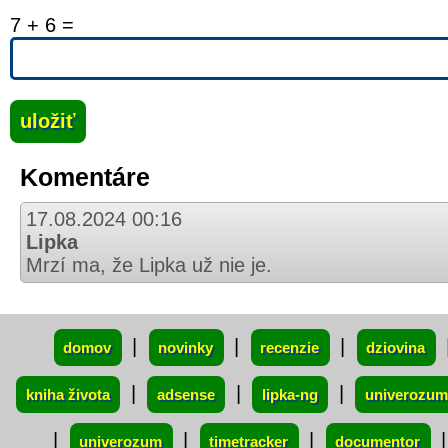
7 + 6 =
Komentáre
17.08.2024 00:16
Lipka
Mrzí ma, že Lipka už nie je.
xxx
|
|
|
domov
novinky
recenzie
dziovina
|
|
|
kniha života
adsense
lipka-ng
univerozum
|
|
|
|
univerozum
timetracker
documentor