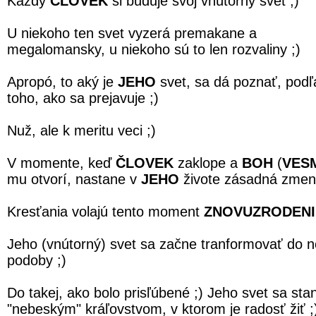
Každý
ČLOVEK
si buduje svoj vnútorný svet ;)
U niekoho ten svet vyzerá premakane a
megalomansky, u niekoho sú to len rozvaliny ;)
Apropó, to aký je
JEHO
svet, sa dá poznať, podľ
toho, ako sa prejavuje ;)
Nuž, ale k meritu veci ;)
V momente, keď
ČLOVEK
zaklope a
BOH
(
VES
mu otvorí, nastane v
JEHO
živote zásadná zmen
Kresťania volajú tento moment
ZNOVUZRODENI
Jeho (vnútorný) svet sa začne tranformovať do n
podoby ;)
Do takej, ako bolo prisľúbené ;) Jeho svet sa sta
"nebeským" kráľovstvom, v ktorom je radosť žiť ;