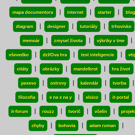
|
|
|
mapa documentora
internet
starter
blog
|
|
|
diagram
designer
tutoriály
trhovisko
|
|
|
memoár
zmysel života
výkriky v tme
|
|
|
vševedko
dzI/Ova hra
test inteligencie
vti
|
|
|
citáty
obrázky
mandelbrot
hra život
|
|
|
|
pexeso
ostrovy
kalendár
tvorba
|
|
|
filozofia
e na x na y
elsico
it-portal
|
|
|
|
it-forum
rouzz
tvorič
včelín
projek
|
|
|
chyby
bohovia
adam roman