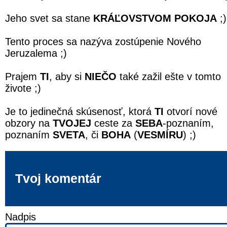
Jeho svet sa stane
KRÁĽOVSTVOM POKOJA
;)
Tento proces sa nazýva zostúpenie Nového
Jeruzalema ;)
Prajem
TI
, aby si
NIEČO
také zažil ešte v tomto
živote ;)
Je to jedinečná skúsenosť, ktorá
TI
otvorí nové
obzory na
TVOJEJ
ceste za
SEBA
-poznaním,
poznaním
SVETA
, či
BOHA
(
VESMÍRU
) ;)
Tvoj komentár
Nadpis