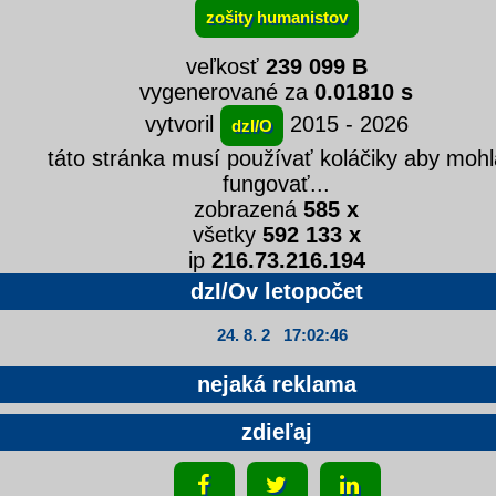
zošity humanistov
veľkosť
239 099 B
vygenerované za
0.01810 s
vytvoril
2015 - 2026
dzI/O
táto stránka musí používať koláčiky aby mohl
fungovať...
zobrazená
585 x
všetky
592 133 x
ip
216.73.216.194
dzI/Ov letopočet
24. 8. 2 17:02:47
nejaká reklama
zdieľaj